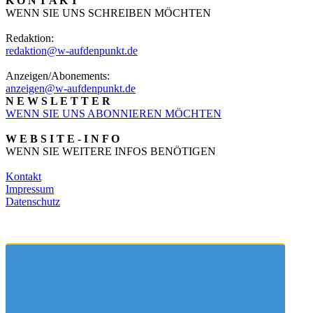
K O N T A K T
WENN SIE UNS SCHREIBEN MÖCHTEN
Redaktion:
redaktion@w-aufdenpunkt.de
Anzeigen/Abonements:
anzeigen@w-aufdenpunkt.de
N E W S L E T T E R
WENN SIE UNS ABONNIEREN MÖCHTEN
W E B S I T E - I N F O
WENN SIE WEITERE INFOS BENÖTIGEN
Kontakt
Impressum
Datenschutz