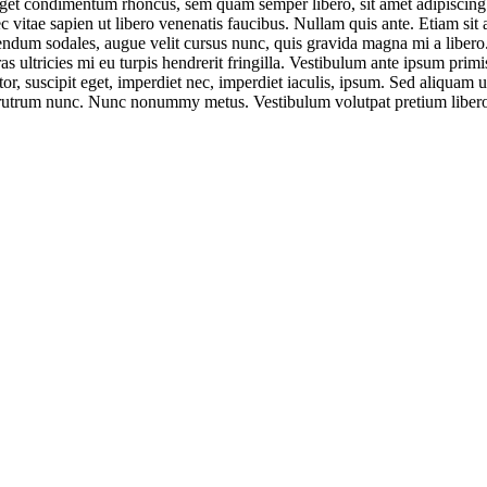
 eget condimentum rhoncus, sem quam semper libero, sit amet adipiscin
vitae sapien ut libero venenatis faucibus. Nullam quis ante. Etiam sit am
endum sodales, augue velit cursus nunc, quis gravida magna mi a libero
ltricies mi eu turpis hendrerit fringilla. Vestibulum ante ipsum primis 
tor, suscipit eget, imperdiet nec, imperdiet iaculis, ipsum. Sed aliquam u
m rutrum nunc. Nunc nonummy metus. Vestibulum volutpat pretium libero.