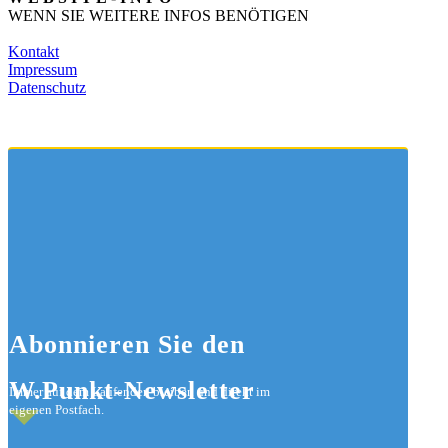
WENN SIE WEITERE INFOS BENÖTIGEN
Kontakt
Impressum
Datenschutz
Abonnieren
Sie den
W.Punkt-Newsletter
Immer auf dem Laufenden bleiben und direkt im
eigenen Postfach.