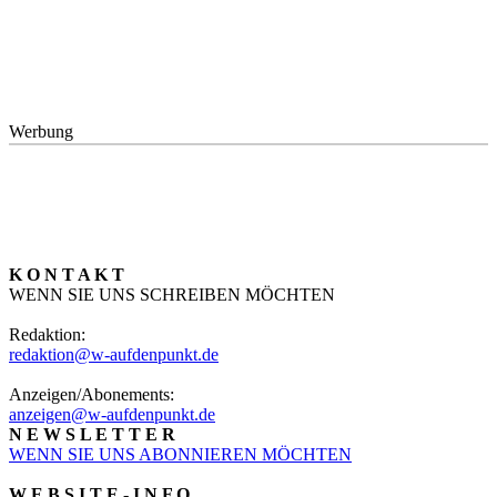
Werbung
K O N T A K T
WENN SIE UNS SCHREIBEN MÖCHTEN
Redaktion:
redaktion@w-aufdenpunkt.de
Anzeigen/Abonements:
anzeigen@w-aufdenpunkt.de
N E W S L E T T E R
WENN SIE UNS ABONNIEREN MÖCHTEN
W E B S I T E - I N F O