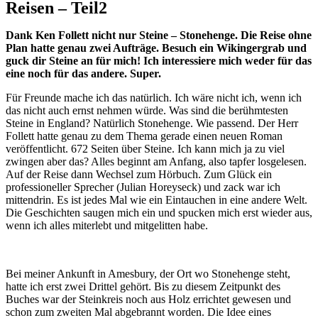
Reisen – Teil2
Dank Ken Follett nicht nur Steine – Stonehenge. Die Reise ohne
Plan hatte genau zwei Aufträge. Besuch ein Wikingergrab und
guck dir Steine an für mich! Ich interessiere mich weder für das
eine noch für das andere. Super.
Für Freunde mache ich das natürlich. Ich wäre nicht ich, wenn ich
das nicht auch ernst nehmen würde. Was sind die berühmtesten
Steine in England? Natürlich Stonehenge. Wie passend. Der Herr
Follett hatte genau zu dem Thema gerade einen neuen Roman
veröffentlicht. 672 Seiten über Steine. Ich kann mich ja zu viel
zwingen aber das? Alles beginnt am Anfang, also tapfer losgelesen.
Auf der Reise dann Wechsel zum Hörbuch. Zum Glück ein
professioneller Sprecher (Julian Horeyseck) und zack war ich
mittendrin. Es ist jedes Mal wie ein Eintauchen in eine andere Welt.
Die Geschichten saugen mich ein und spucken mich erst wieder aus,
wenn ich alles miterlebt und mitgelitten habe.
Bei meiner Ankunft in Amesbury, der Ort wo Stonehenge steht,
hatte ich erst zwei Drittel gehört. Bis zu diesem Zeitpunkt des
Buches war der Steinkreis noch aus Holz errichtet gewesen und
schon zum zweiten Mal abgebrannt worden. Die Idee eines