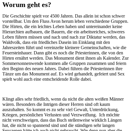
Worum geht es?
Die Geschichte spielt vor 4500 Jahren. Das allein ist schon schwer
vorstellbar. Um den Fluss Avon herum leben verschiedene Gruppen.
Die Hirten, die ein leichtes Leben haben und untereinander keine
Hierarchien aufbauen, die Bauern, die ein arbeitsreiches, schweres
Leben führen müssen und nach und nach zur Diktatur werden, das
Waldvolk, dass ein friedliches Dasein im Einklang mit den
Jahreszeiten führt und vereinzelte kleinere Gemeinschaften, wie die
Feuersteinhauer. Dann gibt es noch die Priesterinnen, die von den
Hirten ernährt werden. Das Monument dient ihnen als Kalender. Zur
Sommersonnenwende kommen alle Gruppen zusammen und feiern
den Beginn des neuen Jahres. Dabei führen die Priesterinnen ihre
Tänze um das Monument auf. Es wird gehandelt, gefeiert und Sex
spielt wohl auch eine entscheidende Rolle dabei.
Klingt alles sehr friedlich, wenn da nicht die alten weißen Männer
wären. Besonders die Intrigen dieser Herren sind oft kaum
auszuhalten. So kommt es zu sehr viel Gewalt, Unterdrückung,
Kriegen, persönlichen Verlusten und Verzweiflung. Ich möchte
nicht verschweigen, dass das Buch stellenweise wirklich Längen
hat, die nicht so spannend sind und die ständigen sehr langen
Sexszenen hätte ich auch nicht gebraucht. Wie denn nun aber die