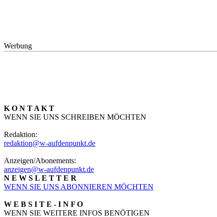
Werbung
K O N T A K T
WENN SIE UNS SCHREIBEN MÖCHTEN
Redaktion:
redaktion@w-aufdenpunkt.de
Anzeigen/Abonements:
anzeigen@w-aufdenpunkt.de
N E W S L E T T E R
WENN SIE UNS ABONNIEREN MÖCHTEN
W E B S I T E - I N F O
WENN SIE WEITERE INFOS BENÖTIGEN