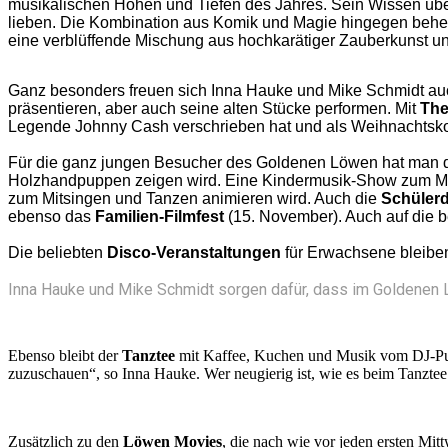
musikalischen Höhen und Tiefen des Jahres. Sein Wissen über
lieben. Die Kombination aus Komik und Magie hingegen beher
eine verblüffende Mischung aus hochkarätiger Zauberkunst 
Ganz besonders freuen sich Inna Hauke und Mike Schmidt auc
präsentieren, aber auch seine alten Stücke performen. Mit
Th
Legende Johnny Cash verschrieben hat und als Weihnachtsk
Für die ganz jungen Besucher des Goldenen Löwen hat man
Holzhandpuppen zeigen wird. Eine Kindermusik-Show zum Mitr
zum Mitsingen und Tanzen animieren wird. Auch die
Schüler
ebenso das
Familien-Filmfest
(15. November). Auch auf die b
Die beliebten
Disco-Veranstaltungen
für Erwachsene bleiben 
Inna Hauke und Mike Schmidt sorgen dafür, dass im Goldenen L
Ebenso bleibt der
Tanztee
mit Kaffee, Kuchen und Musik vom DJ-Pult 
zuzuschauen“, so Inna Hauke. Wer neugierig ist, wie es beim Tanzte
Zusätzlich zu den
Löwen Movies
, die nach wie vor jeden ersten Mit