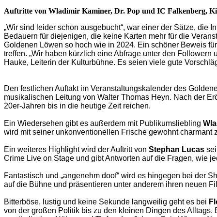
Auftritte von Wladimir Kaminer, Dr. Pop und IC Falkenberg, K
„Wir sind leider schon ausgebucht“, war einer der Sätze, 
Bedauern für diejenigen, die keine Karten mehr für die Veran
Goldenen Löwen so hoch wie in 2024. Ein schöner Beweis für 
treffen. „Wir haben kürzlich eine Abfrage unter den Followern
Hauke, Leiterin der Kulturbühne. Es seien viele gute Vorsch
Den festlichen Auftakt im Veranstaltungskalender des Golde
musikalischen Leitung von Walter Thomas Heyn. Nach der Eröf
20er-Jahren bis in die heutige Zeit reichen.
Ein Wiedersehen gibt es außerdem mit Publikumsliebling
Wla
wird mit seiner unkonventionellen Frische gewohnt charmant 
Ein weiteres Highlight wird der Auftritt von
Stephan Lucas
sei
Crime Live on Stage und gibt Antworten auf die Fragen, wie je
Fantastisch und „angenehm doof“ wird es hingegen bei der Sh
auf die Bühne und präsentieren unter anderem ihren neuen F
Bitterböse, lustig und keine Sekunde langweilig geht es bei
Fl
von der großen Politik bis zu den kleinen Dingen des Alltags. 