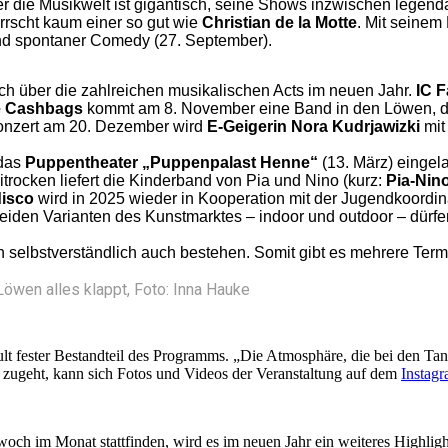
 die Musikwelt ist gigantisch, seine Shows inzwischen legendä
rscht kaum einer so gut wie
Christian de la Motte
. Mit seinem
und spontaner Comedy (27. September).
h über die zahlreichen musikalischen Acts im neuen Jahr.
IC 
e Cashbags
kommt am 8. November eine Band in den Löwen, d
onzert am 20. Dezember wird
E-Geigerin Nora Kudrjawizki
mit
 das
Puppentheater „Puppenpalast Henne“
(13. März) eingel
ocken liefert die Kinderband von Pia und Nino (kurz:
Pia-Nin
disco
wird in 2025 wieder in Kooperation mit der Jugendkoordin
eiden Varianten des Kunstmarktes – indoor und outdoor – dürfen
selbstverständlich auch bestehen. Somit gibt es mehrere Termi
öwen alles klappt, Foto: Inna Hauke
fester Bestandteil des Programms. „Die Atmosphäre, die bei den Tanzte
e zugeht, kann sich Fotos und Videos der Veranstaltung auf dem
Instag
twoch im Monat stattfinden, wird es im neuen Jahr ein weiteres Highlig