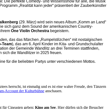
r. Die perfekte Comedy- und Wissensshow für alle, die Musik
 Programm „Realität kann jeder“ präsentiert der Zauberkünstler
Falkenberg
(29. März) wird sein neues Album „Komm an Land“
ie sich ganz dem Sound der amerikanischen Country-
 ihrem
One Violin Orchestra
begeistern.
aden, das das Märchen „Rumpelstilzchen“ mit nostalgischen
o-Team
), das am 6. April Kinder im Kita- und Grundschulalter
ation der Gemeinde Wandlitz an drei Terminen stattfinden,
 sich die Wandlitzer in 2025 freuen.
ne für die beliebten Partys unter verschiedenen Mottos.
es herrscht, ist einmalig und es ist eine wahre Freude, den Tänzern
ram-Account der Kulturbühne
anschauen.
ht für Cineasten geben:
Kino am See
. Hier dürfen sich die Besucher