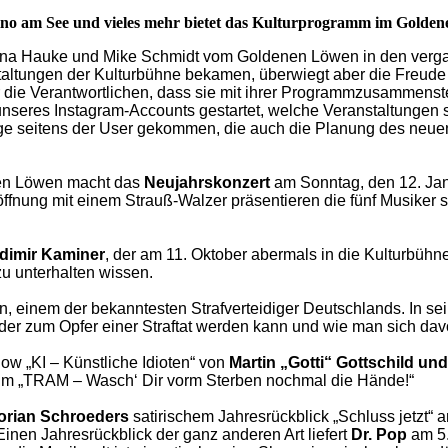
ino am See und vieles mehr bietet das Kulturprogramm im Golde
die Inna Hauke und Mike Schmidt vom Goldenen Löwen in den v
staltungen der Kulturbühne bekamen, überwiegt aber die Freude
die Verantwortlichen, dass sie mit ihrer Programmzusammenste
 unseres Instagram-Accounts gestartet, welche Veranstaltungen 
läge seitens der User gekommen, die auch die Planung des neue
nen Löwen macht das
Neujahrskonzert
am Sonntag, den 12. Janu
fnung mit einem Strauß-Walzer präsentieren die fünf Musiker 
dimir Kaminer
, der am 11. Oktober abermals in die Kulturbüh
zu unterhalten wissen.
n, einem der bekanntesten Strafverteidiger Deutschlands. In se
der zum Opfer einer Straftat werden kann und wie man sich davo
ow „KI – Künstliche Idioten“ von
Martin „Gotti“ Gottschild u
ilm „TRAM – Wasch‘ Dir vorm Sterben nochmal die Hände!“
orian Schroeders
satirischem Jahresrückblick „Schluss jetzt“ 
Einen Jahresrückblick der ganz anderen Art liefert
Dr. Pop
am 5.