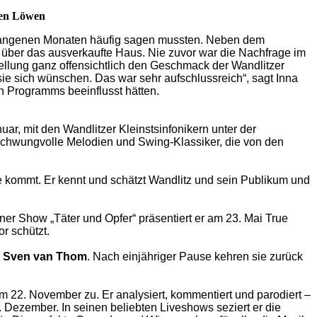
nen Löwen
ergangenen Monaten häufig sagen mussten. Neben dem
 über das ausverkaufte Haus. Nie zuvor war die Nachfrage im
llung ganz offensichtlich den Geschmack der Wandlitzer
sie sich wünschen. Das war sehr aufschlussreich“, sagt Inna
n Programms beeinflusst hätten.
ar, mit den Wandlitzer Kleinstsinfonikern unter der
schwungvolle Melodien und Swing-Klassiker, die von den
ne kommt. Er kennt und schätzt Wandlitz und sein Publikum und
iner Show „Täter und Opfer“ präsentiert er am 23. Mai True
r schützt.
nd Sven van Thom
. Nach einjähriger Pause kehren sie zurück
am 22. November zu. Er analysiert, kommentiert und parodiert –
 Dezember. In seinen beliebten Liveshows seziert er die