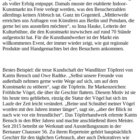
als voller Erfolg entpuppt. Damals musste der etablierte Indoor-
Kunstmarkt ins Freie verlegt werden, was den Besucherzahlen
allerdings keinen Abbruch tat. Ganz im Gegenteil. „Mittlerweile
erreichen uns Anfragen von Künstlern aus Berlin und Potsdam, die
gerne bei uns ausstellen möchten“, so Inna Hauke, Leiterin der
Kulturbühne, die den Kunstmarkt inzwischen auf rund 70 Stände
aufgestockt hat. Für die Kunsthandwerker ist der Markt ein
willkommenes Event, der immer wieder zeigt, wie gut regionale
Produkte und Handgemachtes bei den Besuchern ankommen.
Bestes Beispiel: die treue Kundschaft der Wandlitzer Töpferei von
Katrin Bensch und Owe Radtke. „Selbst unsere Freunde von
außerhalb nehmen gerne weite Wege auf sich, um auf dem
Kunstmarkt zu stöbern“, sagt die Töpferin. Ihr Markenzeichen:
Fröhliche Vögel, die über ihr Geschirr flattern. Diesem Motiv ist sie
bis heute treu geblieben, einzig die Statur der Vögel hat sich im
Laufe der Zeit leicht verändert. „Beine und Schnäbel meiner Vögel
wurden mit den Jahren immer länger“, sagt sie, „aber der Blick ist
nach wie vor ein freundlicher“. Das Töpferhandwerk erlernte Katrin
Bensch in den 80er Jahren und machte anschließend ihren Meister.
Seit 2015 betreibt sie Werkstatt und Ausstellungsraum in der
Bernauer Chaussee 56. Zu ihrem Repertoire gehört hauptsächlich
Geschirr für den täglichen Gebrauch, aber auch Dekoratives wie