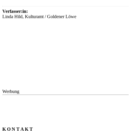
Verfasser:in:
Linda Hild, Kulturamt / Goldener Löwe
Werbung
K O N T A K T