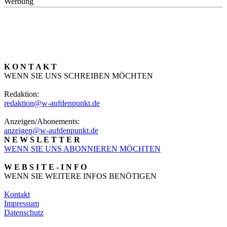
Werbung
K O N T A K T
WENN SIE UNS SCHREIBEN MÖCHTEN
Redaktion:
redaktion@w-aufdenpunkt.de
Anzeigen/Abonements:
anzeigen@w-aufdenpunkt.de
N E W S L E T T E R
WENN SIE UNS ABONNIEREN MÖCHTEN
W E B S I T E - I N F O
WENN SIE WEITERE INFOS BENÖTIGEN
Kontakt
Impressum
Datenschutz