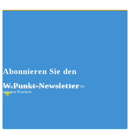
Abonnieren
Sie den
W.Punkt-Newsletter
Immer auf dem Laufenden bleiben und direkt im
eigenen Postfach.