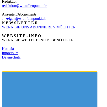
Redaktion:
redaktion@w-aufdenpunkt.de
Anzeigen/Abonements:
anzeigen@w-aufdenpunkt.de
N E W S L E T T E R
WENN SIE UNS ABONNIEREN MÖCHTEN
W E B S I T E - I N F O
WENN SIE WEITERE INFOS BENÖTIGEN
Kontakt
Impressum
Datenschutz