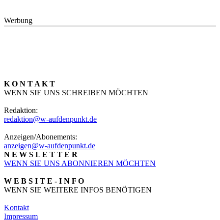
Werbung
K O N T A K T
WENN SIE UNS SCHREIBEN MÖCHTEN
Redaktion:
redaktion@w-aufdenpunkt.de
Anzeigen/Abonements:
anzeigen@w-aufdenpunkt.de
N E W S L E T T E R
WENN SIE UNS ABONNIEREN MÖCHTEN
W E B S I T E - I N F O
WENN SIE WEITERE INFOS BENÖTIGEN
Kontakt
Impressum