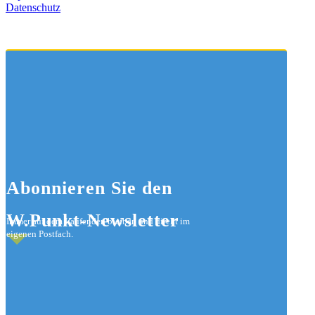
Datenschutz
Abonnieren
Sie den
W.Punkt-Newsletter
Immer auf dem Laufenden bleiben und direkt im
eigenen Postfach.