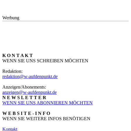
Werbung
K O N T A K T
WENN SIE UNS SCHREIBEN MÖCHTEN
Redaktion:
redaktion@w-aufdenpunkt.de
Anzeigen/Abonements:
anzeigen@w-aufdenpunkt.de
N E W S L E T T E R
WENN SIE UNS ABONNIEREN MÖCHTEN
W E B S I T E - I N F O
WENN SIE WEITERE INFOS BENÖTIGEN
Kontakt