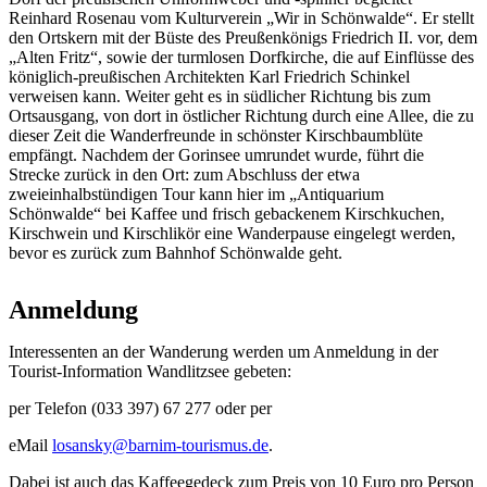
Reinhard Rosenau vom Kulturverein „Wir in Schönwalde“. Er stellt
den Ortskern mit der Büste des Preußenkönigs Friedrich II. vor, dem
„Alten Fritz“, sowie der turmlosen Dorfkirche, die auf Einflüsse des
königlich-preußischen Architekten Karl Friedrich Schinkel
verweisen kann. Weiter geht es in südlicher Richtung bis zum
Ortsausgang, von dort in östlicher Richtung durch eine Allee, die zu
dieser Zeit die Wanderfreunde in schönster Kirschbaumblüte
empfängt. Nachdem der Gorinsee umrundet wurde, führt die
Strecke zurück in den Ort: zum Abschluss der etwa
zweieinhalbstündigen Tour kann hier im „Antiquarium
Schönwalde“ bei Kaffee und frisch gebackenem Kirschkuchen,
Kirschwein und Kirschlikör eine Wanderpause eingelegt werden,
bevor es zurück zum Bahnhof Schönwalde geht.
Anmeldung
Interessenten an der Wanderung werden um Anmeldung in der
Tourist-Information Wandlitzsee gebeten:
per Telefon (033 397) 67 277 oder per
eMail
losansky@barnim-tourismus.de
.
Dabei ist auch das Kaffeegedeck zum Preis von 10 Euro pro Person