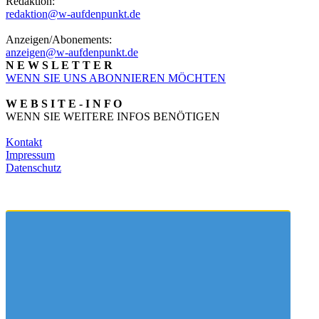
Redaktion:
redaktion@w-aufdenpunkt.de
Anzeigen/Abonements:
anzeigen@w-aufdenpunkt.de
N E W S L E T T E R
WENN SIE UNS ABONNIEREN MÖCHTEN
W E B S I T E - I N F O
WENN SIE WEITERE INFOS BENÖTIGEN
Kontakt
Impressum
Datenschutz