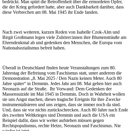
bedrückt. Man spürt die Betroffenheit über die ermordeten Opfer,
die der Krieg gefordert hatte, aber auch Dankbarkeit darüber, dass
diese Verbrechen am 08. Mai 1945 ihr Ende fanden.
Nach zwei weiteren, kurzen Reden von Isabelle Czok-Alm und
Birgit Großmann legen viele Zuhörer:innen ihre Blumensträuße am
Ehrendenkmal ab und gedenken den Menschen, die Europa vom
Nationalsozialismus befreit haben.
Überall in Deutschland finden heute Veranstaltungen zum 80.
Jahrestag der Befreiung vom Faschismus statt, unter anderem die
Demonstration „8. Mai 2025 / Den Nazis keinen Meter. Auch 80
Jahre später“ in Demmin. Jedes Jahr am 08. Mai gehen hier auch
Neonazis auf die Straße. Ihr Vorwand: Dem Gedenken der
Massensuizide im Mai 1945 in Demmin. Doch in Wahrheit wollen
sie uns Angst machen, dieses tragische Ereignis für ihre Zwecke
instrumentalisieren und uns zeigen, dass sie immer noch da sind.
Und, dass sie vor nichts zurückschrecken. Auch 80 Jahre nach Ende
des zweiten Weltkrieges sind Demmin und auch die USA ein
Beispiel dafür, dass wir weiter aufstehen müssen gegen
Rechtspopulismus, rechte Hetze, Neonazis und Faschismus. Nie
wieder ist jetzt.