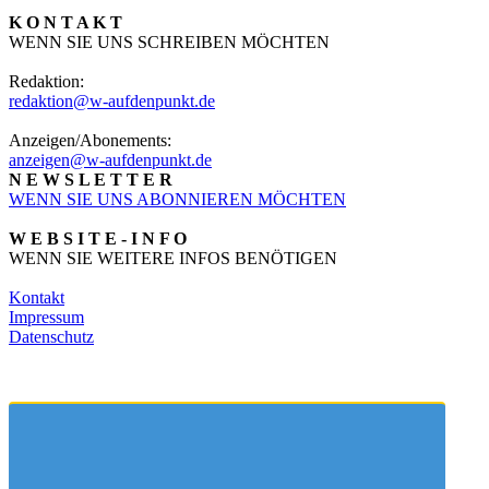
K O N T A K T
WENN SIE UNS SCHREIBEN MÖCHTEN
Redaktion:
redaktion@w-aufdenpunkt.de
Anzeigen/Abonements:
anzeigen@w-aufdenpunkt.de
N E W S L E T T E R
WENN SIE UNS ABONNIEREN MÖCHTEN
W E B S I T E - I N F O
WENN SIE WEITERE INFOS BENÖTIGEN
Kontakt
Impressum
Datenschutz