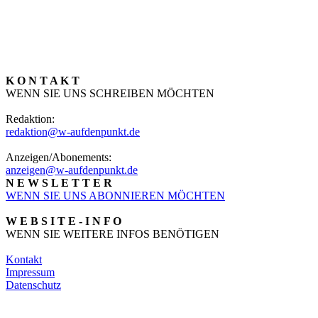
K O N T A K T
WENN SIE UNS SCHREIBEN MÖCHTEN
Redaktion:
redaktion@w-aufdenpunkt.de
Anzeigen/Abonements:
anzeigen@w-aufdenpunkt.de
N E W S L E T T E R
WENN SIE UNS ABONNIEREN MÖCHTEN
W E B S I T E - I N F O
WENN SIE WEITERE INFOS BENÖTIGEN
Kontakt
Impressum
Datenschutz