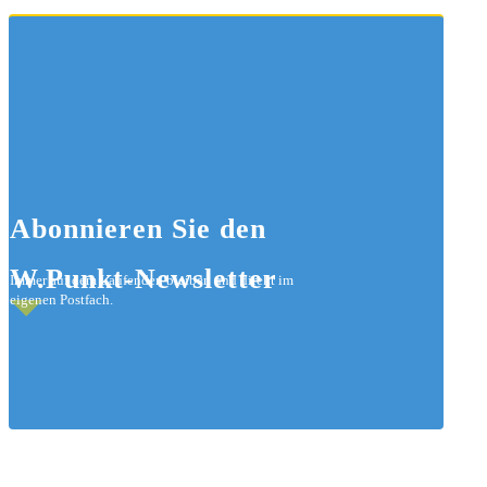
Abonnieren
Sie den
W.Punkt-Newsletter
Immer auf dem Laufenden bleiben und direkt im
eigenen Postfach.