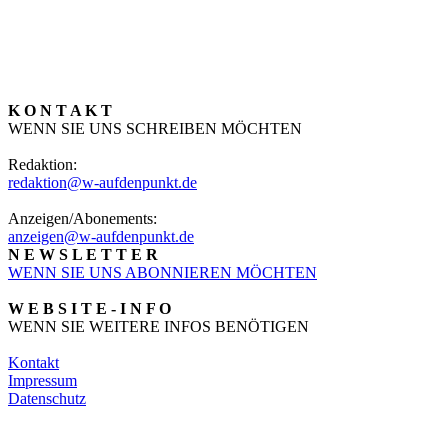
K O N T A K T
WENN SIE UNS SCHREIBEN MÖCHTEN
Redaktion:
redaktion@w-aufdenpunkt.de
Anzeigen/Abonements:
anzeigen@w-aufdenpunkt.de
N E W S L E T T E R
WENN SIE UNS ABONNIEREN MÖCHTEN
W E B S I T E - I N F O
WENN SIE WEITERE INFOS BENÖTIGEN
Kontakt
Impressum
Datenschutz