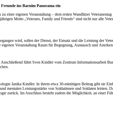
d Freunde ins Barnim Panorama ein
zu einer eigenen Veranstaltung – dem ersten Wandlitzer Veteranentag –
igen Motto „Veterans, Family und Friends“ sind nicht nur alle Veter
 begangen wird, sollen der Dienst, der Einsatz und die Leistung der 
r eigenen Veranstaltung Raum für Begegnung, Austausch und Anerken
 Anschließend führt Sven Kindler vom Zentrum Informationsarbeit Bun
ichen.
login Janika Kindler. In ihrem etwa 30-minütigen Beitrag gibt sie Ein
 und mentalen Leistungsstärke von Soldatinnen und Soldaten leisten. Da
logie zurück. Im Anschluss besteht zudem die Möglichkeit, an einer F