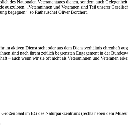
sslich des Nationalen Veteranentages dienen, sondern auch Gelegenheit
auszuloten. „Veteraninnen und Veteranen sind Teil unserer Gesellschaft
nung begegnen“, so Rathauschef Oliver Borchert.
ehr im aktiven Dienst steht oder aus dem Dienstverhältnis ehrenhaft au
nen sind nach ihrem zeitlich begrenzten Engagement in der Bundeswehr
chaft – auch wenn wir sie oft nicht als Veteraninnen und Veteranen erk
im Großen Saal im EG des Naturparkzentrums (rechts neben dem Museu
e