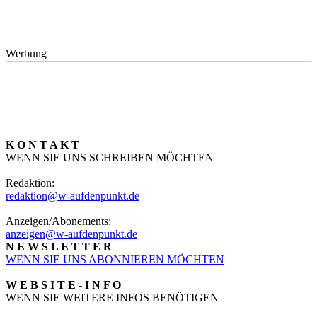
Werbung
K O N T A K T
WENN SIE UNS SCHREIBEN MÖCHTEN
Redaktion:
redaktion@w-aufdenpunkt.de
Anzeigen/Abonements:
anzeigen@w-aufdenpunkt.de
N E W S L E T T E R
WENN SIE UNS ABONNIEREN MÖCHTEN
W E B S I T E - I N F O
WENN SIE WEITERE INFOS BENÖTIGEN