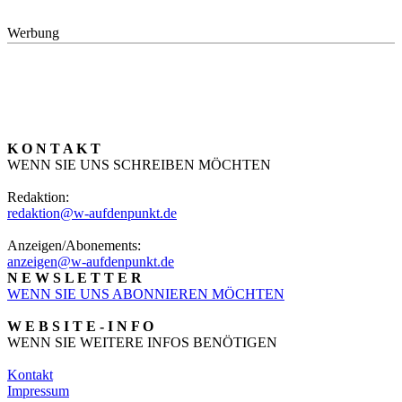
Werbung
K O N T A K T
WENN SIE UNS SCHREIBEN MÖCHTEN
Redaktion:
redaktion@w-aufdenpunkt.de
Anzeigen/Abonements:
anzeigen@w-aufdenpunkt.de
N E W S L E T T E R
WENN SIE UNS ABONNIEREN MÖCHTEN
W E B S I T E - I N F O
WENN SIE WEITERE INFOS BENÖTIGEN
Kontakt
Impressum