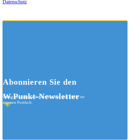
Datenschutz
Abonnieren
Sie den
W.Punkt-Newsletter
Immer auf dem Laufenden bleiben und direkt im
eigenen Postfach.