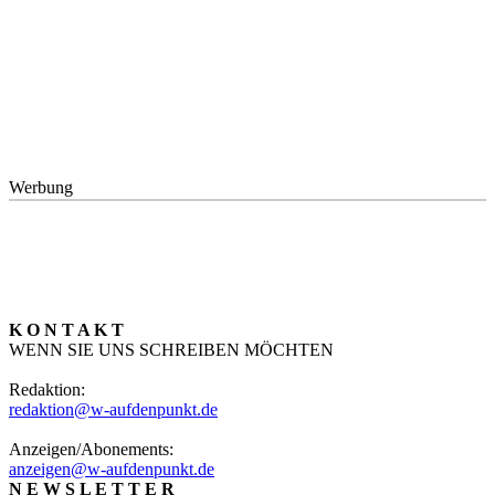
Werbung
K O N T A K T
WENN SIE UNS SCHREIBEN MÖCHTEN
Redaktion:
redaktion@w-aufdenpunkt.de
Anzeigen/Abonements:
anzeigen@w-aufdenpunkt.de
N E W S L E T T E R