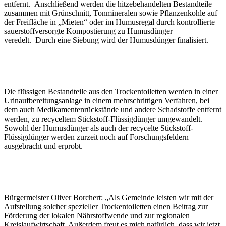
entfernt. Anschließend werden die hitzebehandelten Bestandteile
zusammen mit Grünschnitt, Tonmineralen sowie Pflanzenkohle auf
der Freifläche in „Mieten“ oder im Humusregal durch kontrollierte
sauerstoffversorgte Kompostierung zu Humusdünger
veredelt. Durch eine Siebung wird der Humusdünger finalisiert.
Die flüssigen Bestandteile aus den Trockentoiletten werden in einer
Urinaufbereitungsanlage in einem mehrschrittigen Verfahren, bei
dem auch Medikamentenrückstände und andere Schadstoffe entfernt
werden, zu recyceltem Stickstoff-Flüssigdünger umgewandelt.
Sowohl der Humusdünger als auch der recycelte Stickstoff-
Flüssigdünger werden zurzeit noch auf Forschungsfeldern
ausgebracht und erprobt.
Bürgermeister Oliver Borchert: „Als Gemeinde leisten wir mit der
Aufstellung solcher spezieller Trockentoiletten einen Beitrag zur
Förderung der lokalen Nährstoffwende und zur regionalen
Kreislaufwirtschaft. Außerdem freut es mich natürlich, dass wir jetzt