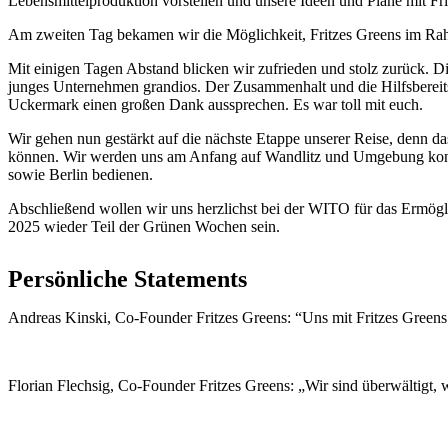
Lebensmittelproduktion vorstellen und unsere Ideen und Pläne mit Fri
Am zweiten Tag bekamen wir die Möglichkeit, Fritzes Greens im Ra
Mit einigen Tagen Abstand blicken wir zufrieden und stolz zurück. Die
junges Unternehmen grandios. Der Zusammenhalt und die Hilfsbereits
Uckermark einen großen Dank aussprechen. Es war toll mit euch.
Wir gehen nun gestärkt auf die nächste Etappe unserer Reise, denn d
können. Wir werden uns am Anfang auf Wandlitz und Umgebung konzen
sowie Berlin bedienen.
Abschließend wollen wir uns herzlichst bei der WITO für das Ermögli
2025 wieder Teil der Grünen Wochen sein.
Persönliche Statements
Andreas Kinski, Co-Founder Fritzes Greens: “Uns mit Fritzes Green
Florian Flechsig, Co-Founder Fritzes Greens: „Wir sind überwältigt,