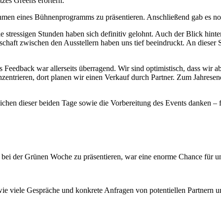
tzes Greens erörtern.
hmen eines Bühnenprogramms zu präsentieren. Anschließend gab es no
 stressigen Stunden haben sich definitiv gelohnt. Auch der Blick hinte
chaft zwischen den Ausstellern haben uns tief beeindruckt. An diese
as Feedback war allerseits überragend. Wir sind optimistisch, dass w
trieren, dort planen wir einen Verkauf durch Partner. Zum Jahresen
chen dieser beiden Tage sowie die Vorbereitung des Events danken – fü
s bei der Grünen Woche zu präsentieren, war eine enorme Chance für 
 wie viele Gespräche und konkrete Anfragen von potentiellen Partnern