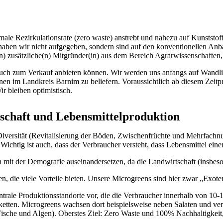
le Rezirkulationsrate (zero waste) anstrebt und nahezu auf Kunststoffe
haben wir nicht aufgegeben, sondern sind auf den konventionellen Anba
n) zusätzliche(n) Mitgründer(in) aus dem Bereich Agrarwissenschaften
auch zum Verkauf anbieten können. Wir werden uns anfangs auf Wandl
gionen im Landkreis Barnim zu beliefern. Voraussichtlich ab diesem Zei
ir bleiben optimistisch.
tschaft und Lebensmittelproduktion
o-Diversität (Revitalisierung der Böden, Zwischenfrüchte und Mehrfa
Wichtig ist auch, dass der Verbraucher versteht, dass Lebensmittel e
t der Demografie auseinandersetzen, da die Landwirtschaft (insbesond
n, die viele Vorteile bieten. Unsere Microgreens sind hier zwar „Exote
ntrale Produktionsstandorte vor, die die Verbraucher innerhalb von 10-
ketten. Microgreens wachsen dort beispielsweise neben Salaten und v
Fische und Algen). Oberstes Ziel: Zero Waste und 100% Nachhaltigkeit,