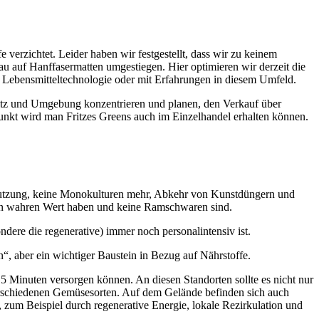
 verzichtet. Leider haben wir festgestellt, dass wir zu keinem
u auf Hanffasermatten umgestiegen. Hier optimieren wir derzeit die
, Lebensmitteltechnologie oder mit Erfahrungen in diesem Umfeld.
itz und Umgebung konzentrieren und planen, den Verkauf über
tpunkt wird man Fritzes Greens auch im Einzelhandel erhalten können.
chnutzung, keine Monokulturen mehr, Abkehr von Kunstdüngern und
inen wahren Wert haben und keine Ramschwaren sind.
ere die regenerative) immer noch personalintensiv ist.
n“, aber ein wichtiger Baustein in Bezug auf Nährstoffe.
15 Minuten versorgen können. An diesen Standorten sollte es nicht nur
erschiedenen Gemüsesorten. Auf dem Gelände befinden sich auch
 zum Beispiel durch regenerative Energie, lokale Rezirkulation und