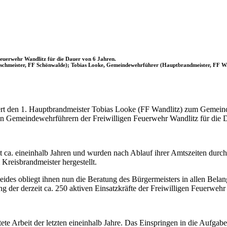
euerwehr Wandlitz für die Dauer von 6 Jahren.
(Löschmeister, FF Schönwalde); Tobias Looke, Gemeindewehrführer (Hauptbrandmeister, FF W
ert den 1. Hauptbrandmeister Tobias Looke (FF Wandlitz) zum Gemei
en Gemeindewehrführern der Freiwilligen Feuerwehr Wandlitz für die D
t ca. eineinhalb Jahren und wurden nach Ablauf ihrer Amtszeiten durc
Kreisbrandmeister hergestellt.
 obliegt ihnen nun die Beratung des Bürgermeisters in allen Belangen
der derzeit ca. 250 aktiven Einsatzkräfte der Freiwilligen Feuerwehr
tete Arbeit der letzten eineinhalb Jahre. Das Einspringen in die Aufg