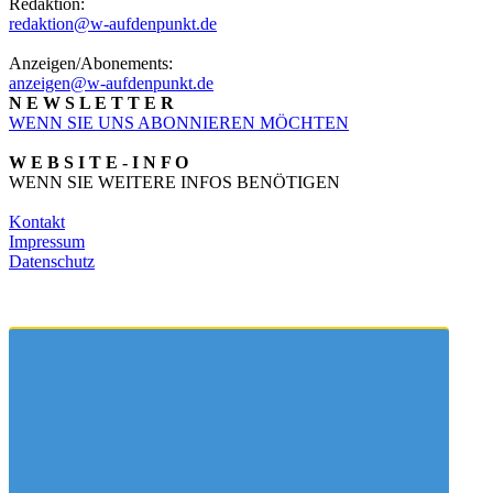
Redaktion:
redaktion@w-aufdenpunkt.de
Anzeigen/Abonements:
anzeigen@w-aufdenpunkt.de
N E W S L E T T E R
WENN SIE UNS ABONNIEREN MÖCHTEN
W E B S I T E - I N F O
WENN SIE WEITERE INFOS BENÖTIGEN
Kontakt
Impressum
Datenschutz