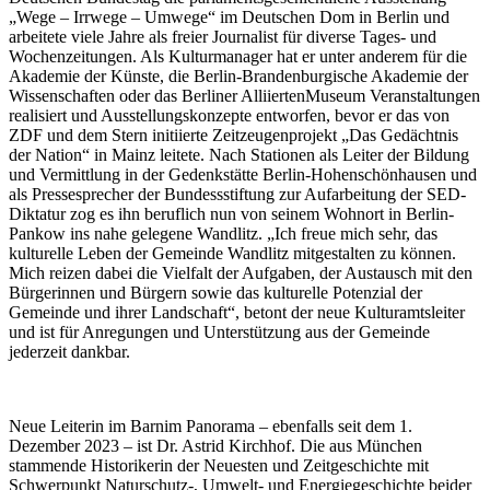
„Wege – Irrwege – Umwege“ im Deutschen Dom in Berlin und
arbeitete viele Jahre als freier Journalist für diverse Tages- und
Wochenzeitungen. Als Kulturmanager hat er unter anderem für die
Akademie der Künste, die Berlin-Brandenburgische Akademie der
Wissenschaften oder das Berliner AlliiertenMuseum Veranstaltungen
realisiert und Ausstellungskonzepte entworfen, bevor er das von
ZDF und dem Stern initiierte Zeitzeugenprojekt „Das Gedächtnis
der Nation“ in Mainz leitete. Nach Stationen als Leiter der Bildung
und Vermittlung in der Gedenkstätte Berlin-Hohenschönhausen und
als Pressesprecher der Bundessstiftung zur Aufarbeitung der SED-
Diktatur zog es ihn beruflich nun von seinem Wohnort in Berlin-
Pankow ins nahe gelegene Wandlitz. „Ich freue mich sehr, das
kulturelle Leben der Gemeinde Wandlitz mitgestalten zu können.
Mich reizen dabei die Vielfalt der Aufgaben, der Austausch mit den
Bürgerinnen und Bürgern sowie das kulturelle Potenzial der
Gemeinde und ihrer Landschaft“, betont der neue Kulturamtsleiter
und ist für Anregungen und Unterstützung aus der Gemeinde
jederzeit dankbar.
Neue Leiterin im Barnim Panorama – ebenfalls seit dem 1.
Dezember 2023 – ist Dr. Astrid Kirchhof. Die aus München
stammende Historikerin der Neuesten und Zeitgeschichte mit
Schwerpunkt Naturschutz-, Umwelt- und Energiegeschichte beider