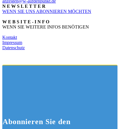
anzeigen@w-aufdenpunkt.de
N E W S L E T T E R
WENN SIE UNS ABONNIEREN MÖCHTEN
W E B S I T E - I N F O
WENN SIE WEITERE INFOS BENÖTIGEN
Kontakt
Impressum
Datenschutz
Abonnieren
Sie den