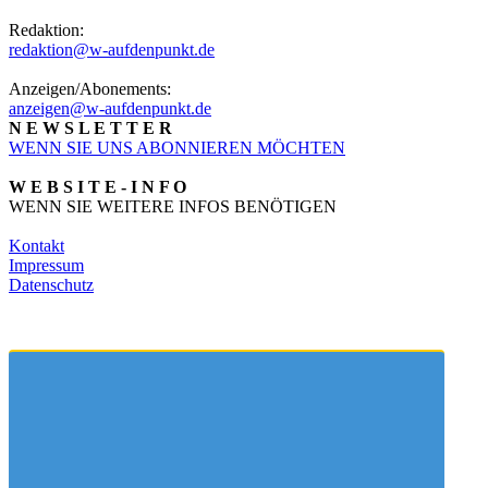
Redaktion:
redaktion@w-aufdenpunkt.de
Anzeigen/Abonements:
anzeigen@w-aufdenpunkt.de
N E W S L E T T E R
WENN SIE UNS ABONNIEREN MÖCHTEN
W E B S I T E - I N F O
WENN SIE WEITERE INFOS BENÖTIGEN
Kontakt
Impressum
Datenschutz