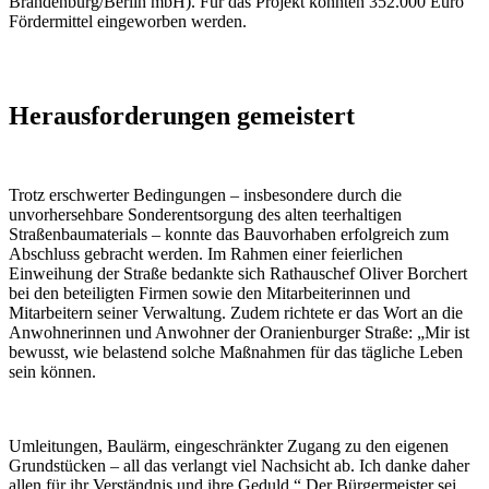
Brandenburg/Berlin mbH). Für das Projekt konnten 352.000 Euro
Fördermittel eingeworben werden.
Herausforderungen gemeistert
Trotz erschwerter Bedingungen – insbesondere durch die
unvorhersehbare Sonderentsorgung des alten teerhaltigen
Straßenbaumaterials – konnte das Bauvorhaben erfolgreich zum
Abschluss gebracht werden. Im Rahmen einer feierlichen
Einweihung der Straße bedankte sich Rathauschef Oliver Borchert
bei den beteiligten Firmen sowie den Mitarbeiterinnen und
Mitarbeitern seiner Verwaltung. Zudem richtete er das Wort an die
Anwohnerinnen und Anwohner der Oranienburger Straße: „Mir ist
bewusst, wie belastend solche Maßnahmen für das tägliche Leben
sein können.
Umleitungen, Baulärm, eingeschränkter Zugang zu den eigenen
Grundstücken – all das verlangt viel Nachsicht ab. Ich danke daher
allen für ihr Verständnis und ihre Geduld.“ Der Bürgermeister sei