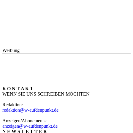
Werbung
K O N T A K T
WENN SIE UNS SCHREIBEN MÖCHTEN
Redaktion:
redaktion@w-aufdenpunkt.de
Anzeigen/Abonements:
anzeigen@w-aufdenpunkt.de
N E W S L E T T E R