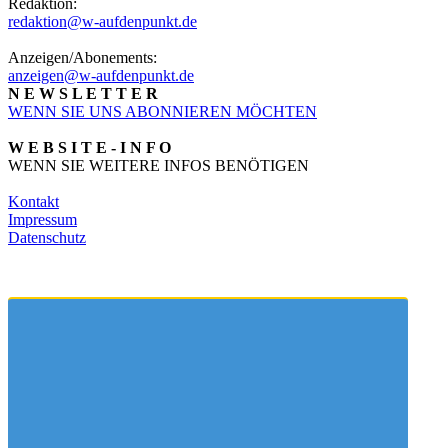
Redaktion:
redaktion@w-aufdenpunkt.de
Anzeigen/Abonements:
anzeigen@w-aufdenpunkt.de
N E W S L E T T E R
WENN SIE UNS ABONNIEREN MÖCHTEN
W E B S I T E - I N F O
WENN SIE WEITERE INFOS BENÖTIGEN
Kontakt
Impressum
Datenschutz