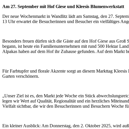
Am 27. September mit Hof Giese und Kleesis Blumenwerkstatt
Der neue Wochenmarkt in Wandlitz lädt am Samstag, den 27. Septem
13 Uhr erwartet die Besucherinnen und Besucher ein vielfältiges Ange
Besonders freuen dürfen sich die Gäste auf den Hof Giese aus Groß Sc
begann, ist heute ein Familienunternehmen mit rund 500 Hektar Land
Alpakas haben auf dem Hof ihr Zuhause gefunden. Auf dem Markt brin
Für Farbtupfer und florale Akzente sorgt an diesem Markttag Kleesi
Garten verschönern.
„Unser Ziel ist es, den Markt jede Woche ein Stück abwechslungsrei
legen wir Wert auf Qualität, Regionalität und ein herzliches Miteina
Vielfalt sichtbar, die wir den Besucherinnen und Besuchern Woche f
Ein kleiner Ausblick: Am Donnerstag, den 2. Oktober 2025, wird auß