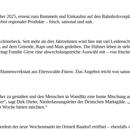
ber 2025, erneut zum Bummeln und Einkaufen auf den Bahnhofsvorplat
bot regionaler Produkte – frisch, saisonal und nah.
hönebeck. Seit mehr als drei Jahrzehnten wird hier mit viel Leidensch
, auf dem Getreide, Raps und Mais gedeihen. Die Hühner leben in sieb
gt Familie Giese eine abwechslungsreiche Auswahl mit – von frischen 
s Blumenwerkstatt aus Eberswalde-Finow. Das Angebot reicht von saiso
cher zu gestalten und den Menschen in Wandlitz eine bunte Mischung 
nder“, sagt Dirk Dieter, Niederlassungsleiter der Deutschen Marktgilde
ür Woche bieten möchten.“
erdem der neue Wochenmarkt im Ortsteil Basdorf eröffnet – ebenfalls v