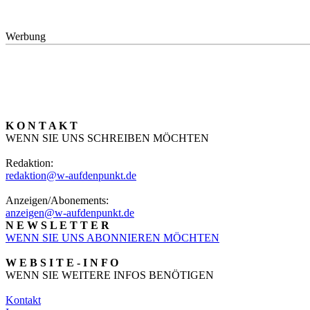
Werbung
K O N T A K T
WENN SIE UNS SCHREIBEN MÖCHTEN
Redaktion:
redaktion@w-aufdenpunkt.de
Anzeigen/Abonements:
anzeigen@w-aufdenpunkt.de
N E W S L E T T E R
WENN SIE UNS ABONNIEREN MÖCHTEN
W E B S I T E - I N F O
WENN SIE WEITERE INFOS BENÖTIGEN
Kontakt