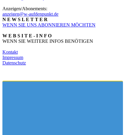
Anzeigen/Abonements:
anzeigen@w-aufdenpunkt.de
N E W S L E T T E R
WENN SIE UNS ABONNIEREN MÖCHTEN
W E B S I T E - I N F O
WENN SIE WEITERE INFOS BENÖTIGEN
Kontakt
Impressum
Datenschutz