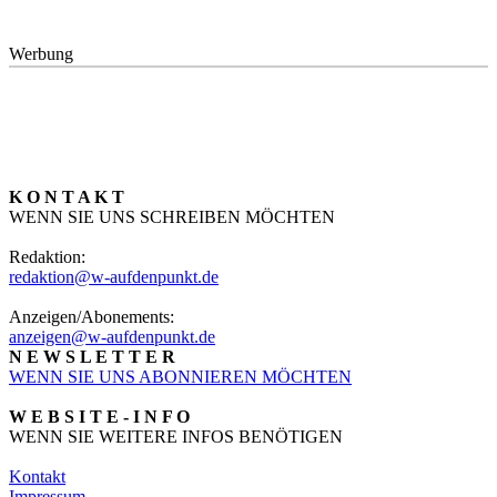
Werbung
K O N T A K T
WENN SIE UNS SCHREIBEN MÖCHTEN
Redaktion:
redaktion@w-aufdenpunkt.de
Anzeigen/Abonements:
anzeigen@w-aufdenpunkt.de
N E W S L E T T E R
WENN SIE UNS ABONNIEREN MÖCHTEN
W E B S I T E - I N F O
WENN SIE WEITERE INFOS BENÖTIGEN
Kontakt
Impressum