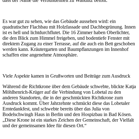
dass der Name die Verbundenheit zu Wandlitz betont.
Es war gut zu sehen, wie das Gebäude aussehen wird: ein
quadratischer Flachbau mit Holzfassade und Dachbegrünung. Innen
ist es hell und lichtdurchflutet. Die 16 Zimmer haben Oberlichter,
die den Blick zum Himmel freigeben, und bodentiefe Fenster mit
direktem Zugang zu einer Terrasse, auf die auch ein Bett geschoben
werden kann. Kräutergarten und Baumpflanzungen im Innenhof
schaffen eine angenehme Atmosphäre.
Viele Aspekte kamen in Grußworten und Beiträge zum Ausdruck
Während die Richtkrone über dem Gebäude schwebte, blickte Katja
Möhlhenrich-Krüger auf die Verbindung von Lobetal zu den
anderen Standorten, die in der geschmückten Richtkrone zum
Ausdruck kommt. Über Jahrzehnte schmückt diese das Lobetaler
Erntedankfest, und schwebte bereits über das Julia von
Bodelschwingh Haus in Berlin und den Hospizbau in Bad Kösen.
„Diese Krone ist ein starkes Zeichen der Gemeinschaft, der Vielfalt
und der gemeinsamen Idee für diesen Ort.“