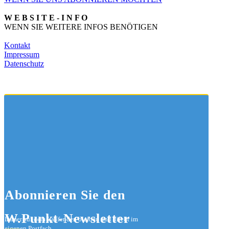
W E B S I T E - I N F O
WENN SIE WEITERE INFOS BENÖTIGEN
Kontakt
Impressum
Datenschutz
Abonnieren
Sie den
W.Punkt-Newsletter
Immer auf dem Laufenden bleiben und direkt im
eigenen Postfach.