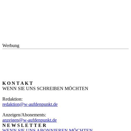
Werbung
K O N T A K T
WENN SIE UNS SCHREIBEN MÖCHTEN
Redaktion:
redaktion@w-aufdenpunkt.de
Anzeigen/Abonements:
anzeigen@w-aufdenpunkt.de
N E W S L E T T E R
WENN SIE UNS ABONNIEREN MÖCHTEN