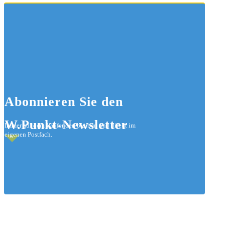
Abonnieren
Sie den
W.Punkt-Newsletter
Immer auf dem Laufenden bleiben und direkt im
eigenen Postfach.