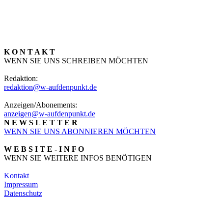
K O N T A K T
WENN SIE UNS SCHREIBEN MÖCHTEN
Redaktion:
redaktion@w-aufdenpunkt.de
Anzeigen/Abonements:
anzeigen@w-aufdenpunkt.de
N E W S L E T T E R
WENN SIE UNS ABONNIEREN MÖCHTEN
W E B S I T E - I N F O
WENN SIE WEITERE INFOS BENÖTIGEN
Kontakt
Impressum
Datenschutz