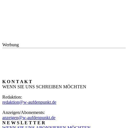
Werbung
K O N T A K T
WENN SIE UNS SCHREIBEN MÖCHTEN
Redaktion:
redaktion@w-aufdenpunkt.de
Anzeigen/Abonements:
anzeigen@w-aufdenpunkt.de
N E W S L E T T E R
WENN SIE UNS ABONNIEREN MÖCHTEN