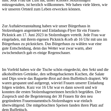
hast. Jede Frau die Lust hat, unser schönes Stolzenhagen
mitzugestalten, ist herzlich willkommen. Wir haben viele Ideen, wie
wir unseren Ortsteil zum Leben erwecken können.
Zur Auftaktveranstaltung haben wir unser Bürgerhaus in
Stolzenhagen angemietet und Einladungs-Flyer für ein Frauen-
Picknick am 17. Juni 2023 in Stolzenhagen verteilt. Jede Frau war
eingeladen, mit ihrem eigenen Picknick-Korb ab 16 Uhr mit uns im
Bürgerhaus zu picknicken. Das Bürgerhaus zu wählen war eine
gute Entscheidung, denn das Wetter war zwar warm, aber
zwischendurch gab es einige Regenschauer.
Im Vorfeld haben wir die Tische schön eingedeckt, den Sekt und die
alkoholfreien Getränke, den selbstgebackenen Kuchen, die Salate
und Dips sowie das Baguette-Brot auf dem Buffettisch drapiert. Wir
waren gespannt und aufgeregt, wieviel Frauen unserer Einladung
folgen würden. Kurz vor 16 Uhr war es dann soweit und wir
konnten die ersten Stolzenhagenerinnen herzlich begrüßen. Der
Zuspruch und die Begeisterung der 30 Frauen für den neu
gegründeten Frauenstammtisch-Stolzenhagen war einfach
überwältigend. Die mitgebrachten Speisen fanden ihren Platz auf
dem Buffettisch.