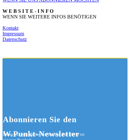
W E B S I T E - I N F O
WENN SIE WEITERE INFOS BENÖTIGEN
Kontakt
Impressum
Datenschutz
Abonnieren
Sie den
W.Punkt-Newsletter
Immer auf dem Laufenden bleiben und direkt im
eigenen Postfach.