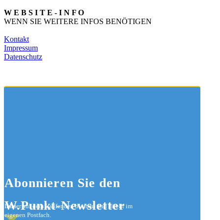
W E B S I T E - I N F O
WENN SIE WEITERE INFOS BENÖTIGEN
Kontakt
Impressum
Datenschutz
Abonnieren
Sie den
W.Punkt-Newsletter
Immer auf dem Laufenden bleiben und direkt im
eigenen Postfach.