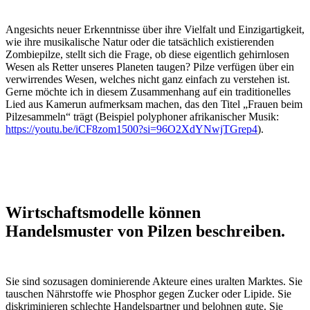
Angesichts neuer Erkenntnisse über ihre Vielfalt und Einzigartigkeit,
wie ihre musikalische Natur oder die tatsächlich existierenden
Zombiepilze, stellt sich die Frage, ob diese eigentlich gehirnlosen
Wesen als Retter unseres Planeten taugen? Pilze verfügen über ein
verwirrendes Wesen, welches nicht ganz einfach zu verstehen ist.
Gerne möchte ich in diesem Zusammenhang auf ein traditionelles
Lied aus Kamerun aufmerksam machen, das den Titel „Frauen beim
Pilzesammeln“ trägt (Beispiel polyphoner afrikanischer Musik:
https://youtu.be/iCF8zom1500?si=96O2XdYNwjTGrep4
).
Wirtschaftsmodelle können
Handelsmuster von Pilzen beschreiben.
Sie sind sozusagen dominierende Akteure eines uralten Marktes. Sie
tauschen Nährstoffe wie Phosphor gegen Zucker oder Lipide. Sie
diskriminieren schlechte Handelspartner und belohnen gute. Sie