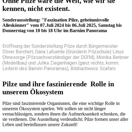
Ohne Pilze wäre die Welt, wie wir sie
kennen, nicht existent.
Sonderausstellung: "Faszination Pilze, geheimnisvolle
Alleskönner" vom 07.Juli 2024 bis 06.Juli 2025, Samstag bis
Donnerstag von 10 bis 18 Uhr im Barnim Panorama
Eröffnung der Sonderstellung Pilze durch Bürgermeister
Oliver Borchert, Dana Lafuente (Gründerin Pilzschule) Linus
Ohnesorge (Pilzsachverständiger der DGfM), Monika Berbner
(Modellbau) und Julika Ziegenhagen (ganz rechts, komm.
Leiterin des Barnim Panoramas), Bildnachweis: Scafaro
Pilze und ihre faszinierende Rolle in
unserem Ökosystem
Pilze sind faszinierende Organismen, die eine wichtige Rolle in
unserem Ökosystem spielen. Wir sollten sie nicht länger
vernachlässigen, sondern ihnen die Aufmerksamkeit schenken, die
sie verdienen. Die Ausstellung verdeutlicht: Pilze formen unser aller
Leben und beeinflussen unsere Zukunft!