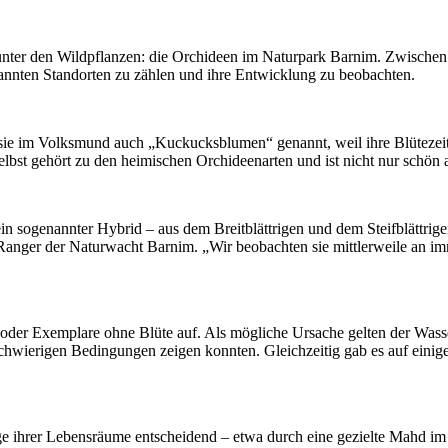
 unter den Wildpflanzen: die Orchideen im Naturpark Barnim. Zwische
annten Standorten zu zählen und ihre Entwicklung zu beobachten.
ie im Volksmund auch „Kuckucksblumen“ genannt, weil ihre Blütezeit a
elbst gehört zu den heimischen Orchideenarten und ist nicht nur schö
 sogenannter Hybrid – aus dem Breitblättrigen und dem Steifblättrige
, Ranger der Naturwacht Barnim. „Wir beobachten sie mittlerweile an i
en oder Exemplare ohne Blüte auf. Als mögliche Ursache gelten der Wa
schwierigen Bedingungen zeigen konnten. Gleichzeitig gab es auf einig
ege ihrer Lebensräume entscheidend – etwa durch eine gezielte Mahd im