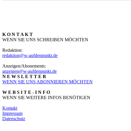
K O N T A K T
WENN SIE UNS SCHREIBEN MÖCHTEN
Redaktion:
redaktion@w-aufdenpunkt.de
Anzeigen/Abonements:
anzeigen@w-aufdenpunkt.de
N E W S L E T T E R
WENN SIE UNS ABONNIEREN MÖCHTEN
W E B S I T E - I N F O
WENN SIE WEITERE INFOS BENÖTIGEN
Kontakt
Impressum
Datenschutz