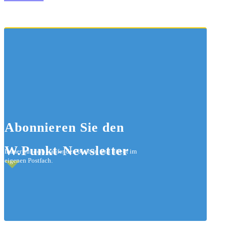
Abonnieren
Sie den
W.Punkt-Newsletter
Immer auf dem Laufenden bleiben und direkt im
eigenen Postfach.