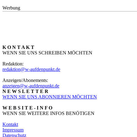
Werbung
K O N T A K T
WENN SIE UNS SCHREIBEN MÖCHTEN
Redaktion:
redaktion@w-aufdenpunkt.de
Anzeigen/Abonements:
anzeigen@w-aufdenpunkt.de
N E W S L E T T E R
WENN SIE UNS ABONNIEREN MÖCHTEN
W E B S I T E - I N F O
WENN SIE WEITERE INFOS BENÖTIGEN
Kontakt
Impressum
Datenschutz