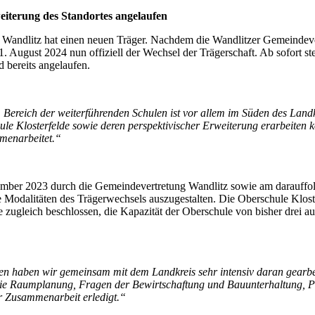
weiterung des Standortes angelaufen
 Wandlitz hat einen neuen Träger. Nachdem die Wandlitzer Gemeindeve
1. August 2024 nun offiziell der Wechsel der Trägerschaft. Ab sofort st
 bereits angelaufen.
m Bereich der weiterführenden Schulen ist vor allem im Süden des La
le Klosterfelde sowie deren perspektivischer Erweiterung erarbeiten 
menarbeitet.“
mber 2023 durch die Gemeindevertretung Wandlitz sowie am darauffolg
odalitäten des Trägerwechsels auszugestalten. Die Oberschule Klost
 zugleich beschlossen, die Kapazität der Oberschule von bisher drei
n haben wir gemeinsam mit dem Landkreis sehr intensiv daran gearbeit
e Raumplanung, Fragen der Bewirtschaftung und Bauunterhaltung, Per
r Zusammenarbeit erledigt.“