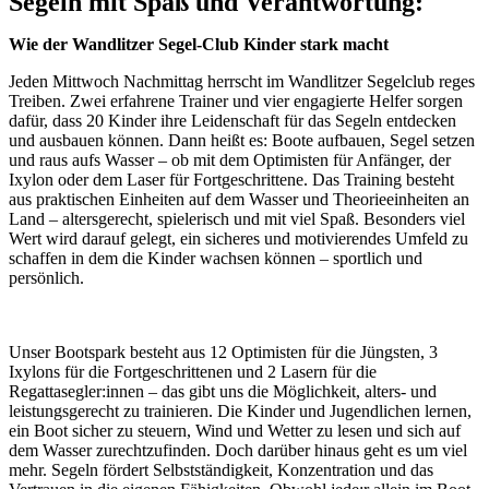
Segeln mit Spaß und Verantwortung:
Wie der Wandlitzer Segel-Club Kinder stark macht
Jeden Mittwoch Nachmittag herrscht im Wandlitzer Segelclub reges
Treiben. Zwei erfahrene Trainer und vier engagierte Helfer sorgen
dafür, dass 20 Kinder ihre Leidenschaft für das Segeln entdecken
und ausbauen können. Dann heißt es: Boote aufbauen, Segel setzen
und raus aufs Wasser – ob mit dem Optimisten für Anfänger, der
Ixylon oder dem Laser für Fortgeschrittene. Das Training besteht
aus praktischen Einheiten auf dem Wasser und Theorieeinheiten an
Land – altersgerecht, spielerisch und mit viel Spaß. Besonders viel
Wert wird darauf gelegt, ein sicheres und motivierendes Umfeld zu
schaffen in dem die Kinder wachsen können – sportlich und
persönlich.
Unser Bootspark besteht aus 12 Optimisten für die Jüngsten, 3
Ixylons für die Fortgeschrittenen und 2 Lasern für die
Regattasegler:innen – das gibt uns die Möglichkeit, alters- und
leistungsgerecht zu trainieren. Die Kinder und Jugendlichen lernen,
ein Boot sicher zu steuern, Wind und Wetter zu lesen und sich auf
dem Wasser zurechtzufinden. Doch darüber hinaus geht es um viel
mehr. Segeln fördert Selbstständigkeit, Konzentration und das