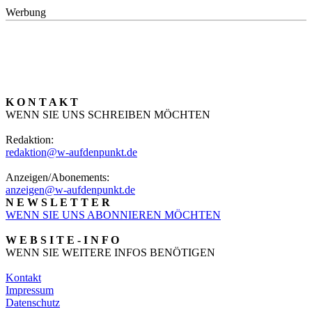
Werbung
K O N T A K T
WENN SIE UNS SCHREIBEN MÖCHTEN
Redaktion:
redaktion@w-aufdenpunkt.de
Anzeigen/Abonements:
anzeigen@w-aufdenpunkt.de
N E W S L E T T E R
WENN SIE UNS ABONNIEREN MÖCHTEN
W E B S I T E - I N F O
WENN SIE WEITERE INFOS BENÖTIGEN
Kontakt
Impressum
Datenschutz