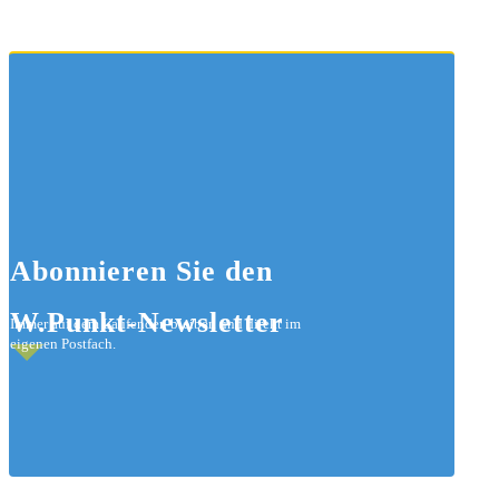
Abonnieren
Sie den
W.Punkt-Newsletter
Immer auf dem Laufenden bleiben und direkt im
eigenen Postfach.