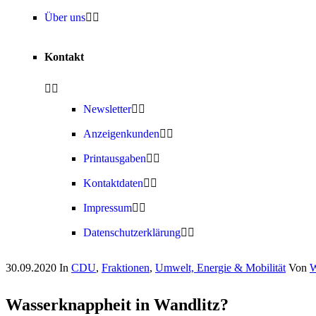
Über uns
Kontakt
Newsletter
Anzeigenkunden
Printausgaben
Kontaktdaten
Impressum
Datenschutzerklärung
30.09.2020
In
CDU
,
Fraktionen
,
Umwelt, Energie & Mobilität
Von
W
Wasserknappheit in Wandlitz?