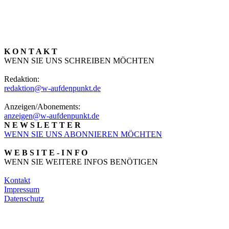
K O N T A K T
WENN SIE UNS SCHREIBEN MÖCHTEN
Redaktion:
redaktion@w-aufdenpunkt.de
Anzeigen/Abonements:
anzeigen@w-aufdenpunkt.de
N E W S L E T T E R
WENN SIE UNS ABONNIEREN MÖCHTEN
W E B S I T E - I N F O
WENN SIE WEITERE INFOS BENÖTIGEN
Kontakt
Impressum
Datenschutz