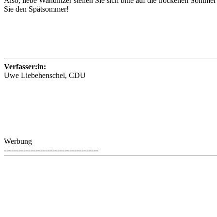
Also, liebe Wandlitzer stellen Sie sich bitte auf die trockenen Somme
Sie den Spätsommer!
Verfasser:in:
Uwe Liebehenschel, CDU
Werbung
---------------------------------------