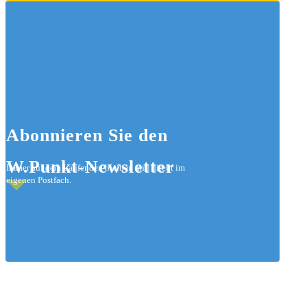
Abonnieren
Sie den
W.Punkt-Newsletter
Immer auf dem Laufenden bleiben und direkt im
eigenen Postfach.