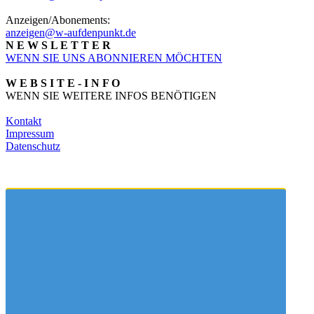
Anzeigen/Abonements:
anzeigen@w-aufdenpunkt.de
N E W S L E T T E R
WENN SIE UNS ABONNIEREN MÖCHTEN
W E B S I T E - I N F O
WENN SIE WEITERE INFOS BENÖTIGEN
Kontakt
Impressum
Datenschutz