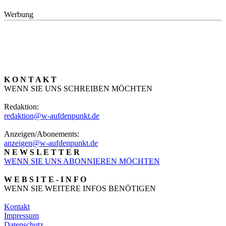
Werbung
K O N T A K T
WENN SIE UNS SCHREIBEN MÖCHTEN
Redaktion:
redaktion@w-aufdenpunkt.de
Anzeigen/Abonements:
anzeigen@w-aufdenpunkt.de
N E W S L E T T E R
WENN SIE UNS ABONNIEREN MÖCHTEN
W E B S I T E - I N F O
WENN SIE WEITERE INFOS BENÖTIGEN
Kontakt
Impressum
Datenschutz