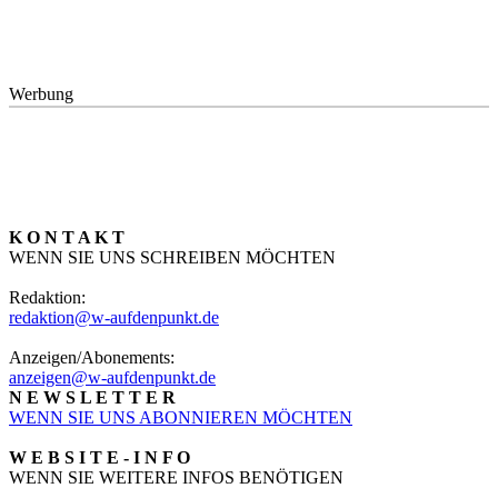
Werbung
K O N T A K T
WENN SIE UNS SCHREIBEN MÖCHTEN
Redaktion:
redaktion@w-aufdenpunkt.de
Anzeigen/Abonements:
anzeigen@w-aufdenpunkt.de
N E W S L E T T E R
WENN SIE UNS ABONNIEREN MÖCHTEN
W E B S I T E - I N F O
WENN SIE WEITERE INFOS BENÖTIGEN