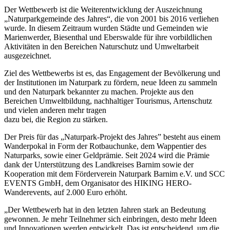
Der Wettbewerb ist die Weiterentwicklung der Auszeichnung
„Naturparkgemeinde des Jahres“, die von 2001 bis 2016 verliehen
wurde. In diesem Zeitraum wurden Städte und Gemeinden wie
Marienwerder, Biesenthal und Eberswalde für ihre vorbildlichen
Aktivitäten in den Bereichen Naturschutz und Umweltarbeit
ausgezeichnet.
Ziel des Wettbewerbs ist es, das Engagement der Bevölkerung und
der Institutionen im Naturpark zu fördern, neue Ideen zu sammeln
und den Naturpark bekannter zu machen. Projekte aus den
Bereichen Umweltbildung, nachhaltiger Tourismus, Artenschutz
und vielen anderen mehr tragen
dazu bei, die Region zu stärken.
Der Preis für das „Naturpark-Projekt des Jahres” besteht aus einem
Wanderpokal in Form der Rotbauchunke, dem Wappentier des
Naturparks, sowie einer Geldprämie. Seit 2024 wird die Prämie
dank der Unterstützung des Landkreises Barnim sowie der
Kooperation mit dem Förderverein Naturpark Barnim e.V. und SCC
EVENTS GmbH, dem Organisator des HIKING HERO-
Wanderevents, auf 2.000 Euro erhöht.
„Der Wettbewerb hat in den letzten Jahren stark an Bedeutung
gewonnen. Je mehr Teilnehmer sich einbringen, desto mehr Ideen
und Innovationen werden entwickelt. Das ist entscheidend, um die