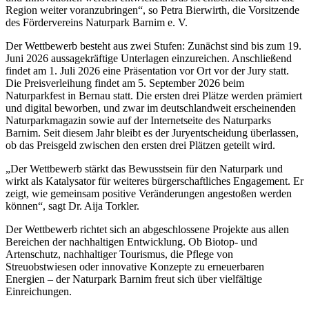
Region weiter voranzubringen“, so Petra Bierwirth, die Vorsitzende
des Fördervereins Naturpark Barnim e. V.
Der Wettbewerb besteht aus zwei Stufen: Zunächst sind bis zum 19.
Juni 2026 aussagekräftige Unterlagen einzureichen. Anschließend
findet am 1. Juli 2026 eine Präsentation vor Ort vor der Jury statt.
Die Preisverleihung findet am 5. September 2026 beim
Naturparkfest in Bernau statt. Die ersten drei Plätze werden prämiert
und digital beworben, und zwar im deutschlandweit erscheinenden
Naturparkmagazin sowie auf der Internetseite des Naturparks
Barnim. Seit diesem Jahr bleibt es der Juryentscheidung überlassen,
ob das Preisgeld zwischen den ersten drei Plätzen geteilt wird.
„Der Wettbewerb stärkt das Bewusstsein für den Naturpark und
wirkt als Katalysator für weiteres bürgerschaftliches Engagement. Er
zeigt, wie gemeinsam positive Veränderungen angestoßen werden
können“, sagt Dr. Aija Torkler.
Der Wettbewerb richtet sich an abgeschlossene Projekte aus allen
Bereichen der nachhaltigen Entwicklung. Ob Biotop- und
Artenschutz, nachhaltiger Tourismus, die Pflege von
Streuobstwiesen oder innovative Konzepte zu erneuerbaren
Energien – der Naturpark Barnim freut sich über vielfältige
Einreichungen.