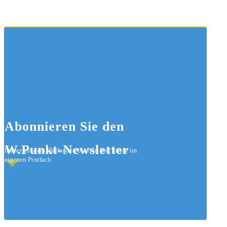
Abonnieren
Sie den
W.Punkt-Newsletter
Immer auf dem Laufenden bleiben und direkt im
eigenen Postfach.