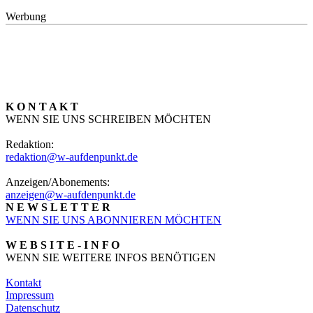
Werbung
K O N T A K T
WENN SIE UNS SCHREIBEN MÖCHTEN
Redaktion:
redaktion@w-aufdenpunkt.de
Anzeigen/Abonements:
anzeigen@w-aufdenpunkt.de
N E W S L E T T E R
WENN SIE UNS ABONNIEREN MÖCHTEN
W E B S I T E - I N F O
WENN SIE WEITERE INFOS BENÖTIGEN
Kontakt
Impressum
Datenschutz