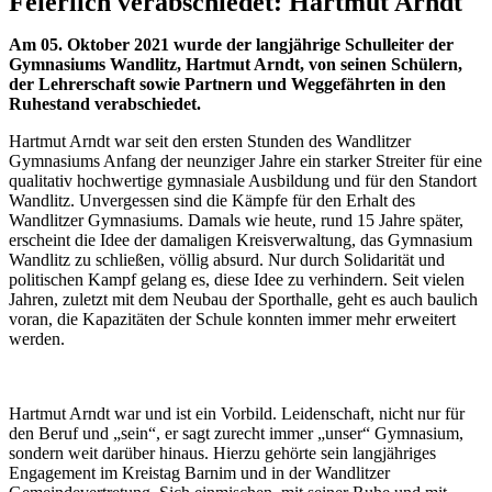
Feierlich verabschiedet: Hartmut Arndt
Am 05. Oktober 2021 wurde der langjährige Schulleiter der
Gymnasiums Wandlitz, Hartmut Arndt, von seinen Schülern,
der Lehrerschaft sowie Partnern und Weggefährten in den
Ruhestand verabschiedet.
Hartmut Arndt war seit den ersten Stunden des Wandlitzer
Gymnasiums Anfang der neunziger Jahre ein starker Streiter für eine
qualitativ hochwertige gymnasiale Ausbildung und für den Standort
Wandlitz. Unvergessen sind die Kämpfe für den Erhalt des
Wandlitzer Gymnasiums. Damals wie heute, rund 15 Jahre später,
erscheint die Idee der damaligen Kreisverwaltung, das Gymnasium
Wandlitz zu schließen, völlig absurd. Nur durch Solidarität und
politischen Kampf gelang es, diese Idee zu verhindern. Seit vielen
Jahren, zuletzt mit dem Neubau der Sporthalle, geht es auch baulich
voran, die Kapazitäten der Schule konnten immer mehr erweitert
werden.
Hartmut Arndt war und ist ein Vorbild. Leidenschaft, nicht nur für
den Beruf und „sein“, er sagt zurecht immer „unser“ Gymnasium,
sondern weit darüber hinaus. Hierzu gehörte sein langjähriges
Engagement im Kreistag Barnim und in der Wandlitzer