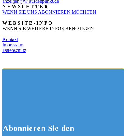
anzeigen@w-aufdenpunkt.de
N E W S L E T T E R
WENN SIE UNS ABONNIEREN MÖCHTEN
W E B S I T E - I N F O
WENN SIE WEITERE INFOS BENÖTIGEN
Kontakt
Impressum
Datenschutz
Abonnieren
Sie den