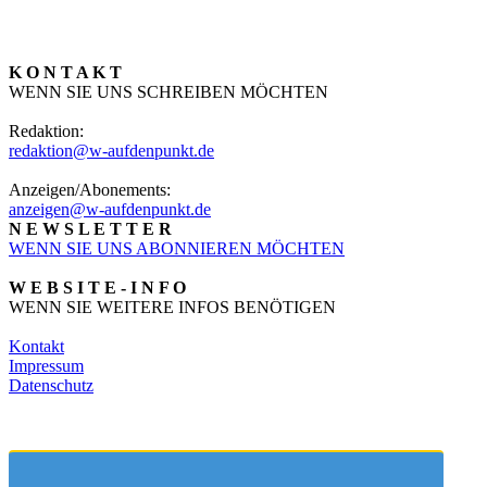
K O N T A K T
WENN SIE UNS SCHREIBEN MÖCHTEN
Redaktion:
redaktion@w-aufdenpunkt.de
Anzeigen/Abonements:
anzeigen@w-aufdenpunkt.de
N E W S L E T T E R
WENN SIE UNS ABONNIEREN MÖCHTEN
W E B S I T E - I N F O
WENN SIE WEITERE INFOS BENÖTIGEN
Kontakt
Impressum
Datenschutz