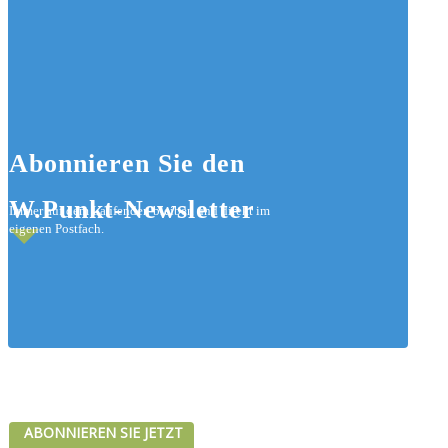
Abonnieren
Sie den
W.Punkt-Newsletter
Immer auf dem Laufenden bleiben und direkt im
eigenen Postfach.
ABONNIEREN SIE JETZT