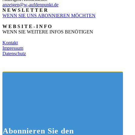
anzeigen@w-aufdenpunkt.de
N E W S L E T T E R
WENN SIE UNS ABONNIEREN MÖCHTEN
W E B S I T E - I N F O
WENN SIE WEITERE INFOS BENÖTIGEN
Kontakt
Impressum
Datenschutz
Abonnieren
Sie den