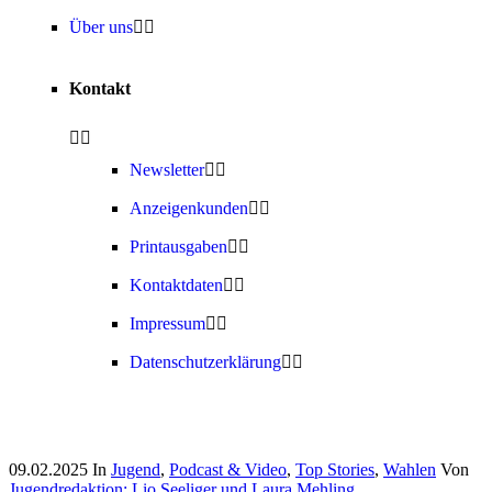
Über uns
Kontakt
Newsletter
Anzeigenkunden
Printausgaben
Kontaktdaten
Impressum
Datenschutzerklärung
09.02.2025
In
Jugend
,
Podcast & Video
,
Top Stories
,
Wahlen
Von
Jugendredaktion: Lio Seeliger und Laura Mehling