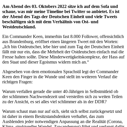
Am Abend des 03. Oktobers 2022 sitze ich auf dem Sofa und
schaue, was mir meine Timeline bei Twitter so anbietet. Es ist
der Abend des Tags der Deutschen Einheit und viele Tweets
beschäftigen sich mit dem Verhältnis von Ost- und
Westdeutschland.
Ein Commander Keen, immerhin fast 8.000 Follower, offensichtlich
aus Brandenburg, eröffnet einen längeren Tweet mit den Worten:
„Ich bin Ostdeutscher, lebe hier und zum Tag der Deutschen Einheit
fällt mir nur ein, dass die Mehrheit der Ostdeutschen einfach mal die
Fresse halten sollte. Diese Minderwertigkeitskomplexe, der Hass auf
den Staat und dieser Egoismus widern mich an.“
Abgesehen von dem emotionalen Sprachstil legt der Commander
Keen den Finger in die Wunde und stellt im weiteren Verlauf die
richtigen Fragen:
Warum verfallen gerade die unter 40-Jährigen in Selbstmitleid ob
der schlimmen Nachwendezeit und versteifen sich zu weiten Teilen
zu der Ansicht, es sei alles viel schlimmer als in der DDR?
Warum schaut man nur auf sich, sieht sich selbst zurückgesetzt und
ist daher in einem Besitzstandsdenken verhaftet, das zum
Ausblenden jeder notwendigen Anpassung an die Realität (Corona,
Klima, struktureller Wandel, Zuwanderung) führt und verlangt dafür