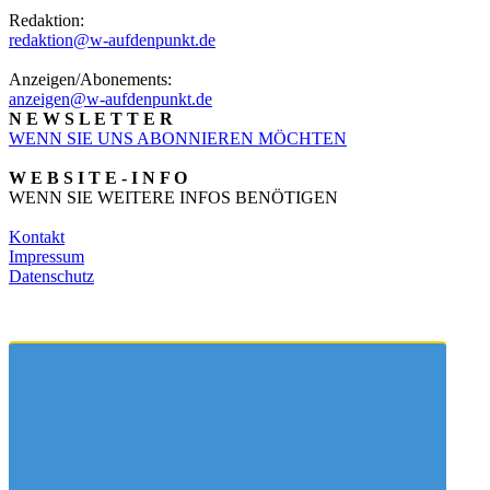
Redaktion:
redaktion@w-aufdenpunkt.de
Anzeigen/Abonements:
anzeigen@w-aufdenpunkt.de
N E W S L E T T E R
WENN SIE UNS ABONNIEREN MÖCHTEN
W E B S I T E - I N F O
WENN SIE WEITERE INFOS BENÖTIGEN
Kontakt
Impressum
Datenschutz