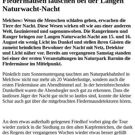
Fledermäusen lauschen bei der Langen
Naturwacht-Nacht
Melchow: Wenn die Menschen schlafen gehen, erwachen die
Tiere der Nacht. Diese Wesen wirken oft wie aus einer anderen
Welt, faszinierend und sagenumwoben. Die Rangerinnen und
Ranger bringen zur Langen Naturwacht-Nacht am 15. und 16.
August ein wenig Licht ins Dunkel und stellen ihren Gästen die
zumeist heimlichen Bewohner der Nacht mit Netz, Detektor
und Licht näher vor. Bereits am vergangenen Samstag standen
bei einer der ersten Veranstaltungen im Naturpark Barnim die
Fledermäuse im Mittelpunkt.
Pünktlich zum Sonnenuntergang tauchten am Naturparkbahnhof in
Melchow nicht nur mehr als 20 Wanderlustige, sondern auch die
ersten Fledermäuse am Abendhimmel auf. In der hereinbrechenden
Dunkelheit waren die Abendsegler noch gut zu erkennen. Dass die
lautlosen Jäger der Nacht gar nicht so lautlos sind, konnte die kleine
Schar auch gut über die mitgebrachten Fledermausdetektoren hören.
An dem etwas außerhalb gelegenen Friedhof vorbei ging die Tour
wieder zurück in die Siedlung zu den alten Karpfenteichen, die dank
des Regens der vergangenen Wochen wieder etwas besser gefüllt