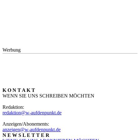
Werbung
K O N T A K T
WENN SIE UNS SCHREIBEN MÖCHTEN
Redaktion:
redaktion@w-aufdenpunkt.de
Anzeigen/Abonements:
anzeigen@w-aufdenpunkt.de
N E W S L E T T E R