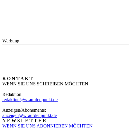
Werbung
K O N T A K T
WENN SIE UNS SCHREIBEN MÖCHTEN
Redaktion:
redaktion@w-aufdenpunkt.de
Anzeigen/Abonements:
anzeigen@w-aufdenpunkt.de
N E W S L E T T E R
WENN SIE UNS ABONNIEREN MÖCHTEN