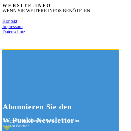
W E B S I T E - I N F O
WENN SIE WEITERE INFOS BENÖTIGEN
Kontakt
Impressum
Datenschutz
Abonnieren
Sie den
W.Punkt-Newsletter
Immer auf dem Laufenden bleiben und direkt im
eigenen Postfach.