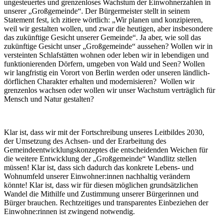
ungesteuertes und grenzenloses Wachstum der Einwohnerzahlen in
unserer „Großgemeinde“. Der Bürgermeister stellt in seinem
Statement fest, ich zitiere wörtlich: „Wir planen und konzipieren,
weil wir gestalten wollen, und zwar die heutigen, aber insbesondere
das zukünftige Gesicht unserer Gemeinde“. Ja aber, wie soll das
zukünftige Gesicht unser „Großgemeinde“ aussehen? Wollen wir in
versteinten Schlafstätten wohnen oder leben wir in lebendigen und
funktionierenden Dörfern, umgeben von Wald und Seen? Wollen
wir langfristig ein Vorort von Berlin werden oder unseren ländlich-
dörflichen Charakter erhalten und modernisieren? Wollen wir
grenzenlos wachsen oder wollen wir unser Wachstum verträglich für
Mensch und Natur gestalten?
Klar ist, dass wir mit der Fortschreibung unseres Leitbildes 2030,
der Umsetzung des Achsen- und der Erarbeitung des
Gemeindeentwicklungskonzeptes die entscheidenden Weichen für
die weitere Entwicklung der „Großgemeinde“ Wandlitz stellen
müssen! Klar ist, dass sich dadurch das konkrete Lebens- und
Wohnumfeld unserer Einwohner:innen nachhaltig verändern
könnte! Klar ist, dass wir für diesen möglichen grundsätzlichen
Wandel die Mithilfe und Zustimmung unserer Bürgerinnen und
Bürger brauchen. Rechtzeitiges und transparentes Einbeziehen der
Einwohne:rinnen ist zwingend notwendig.