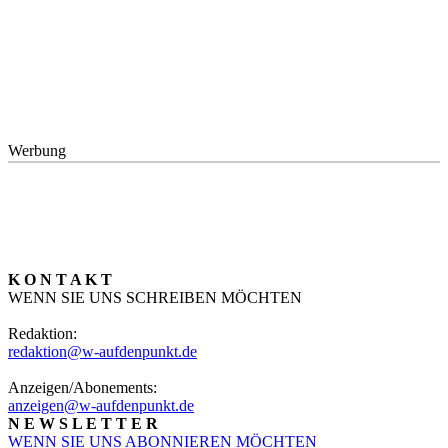
Werbung
K O N T A K T
WENN SIE UNS SCHREIBEN MÖCHTEN
Redaktion:
redaktion@w-aufdenpunkt.de
Anzeigen/Abonements:
anzeigen@w-aufdenpunkt.de
N E W S L E T T E R
WENN SIE UNS ABONNIEREN MÖCHTEN