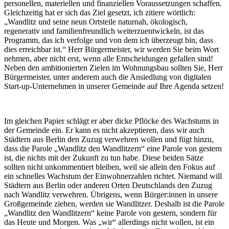
personellen, materiellen und finanziellen Voraussetzungen schaffen.
Gleichzeitig hat er sich das Ziel gesetzt, ich zitiere wörtlich:
„Wandlitz und seine neun Ortsteile naturnah, ökologisch,
regenerativ und familienfreundlich weiterzuentwickeln, ist das
Programm, das ich verfolge und von dem ich überzeugt bin, dass
dies erreichbar ist.“ Herr Bürgermeister, wir werden Sie beim Wort
nehmen, aber nicht erst, wenn alle Entscheidungen gefallen sind!
Neben den ambitionierten Zielen im Wohnungsbau sollten Sie, Herr
Bürgermeister, unter anderem auch die Ansiedlung von digitalen
Start-up-Unternehmen in unserer Gemeinde auf Ihre Agenda setzen!
Im gleichen Papier schlägt er aber dicke Pflöcke des Wachstums in
der Gemeinde ein. Er kann es nicht akzeptieren, dass wir auch
Städtern aus Berlin den Zuzug verwehren wollen und fügt hinzu,
dass die Parole „Wandlitz den Wandlitzern“ eine Parole von gestern
ist, die nichts mit der Zukunft zu tun habe. Diese beiden Sätze
sollten nicht unkommentiert bleiben, weil sie allein den Fokus auf
ein schnelles Wachstum der Einwohnerzahlen richtet. Niemand will
Städtern aus Berlin oder anderen Orten Deutschlands den Zuzug
nach Wandlitz verwehren. Übrigens, wenn Bürger:innen in unsere
Großgemeinde ziehen, werden sie Wandlitzer. Deshalb ist die Parole
„Wandlitz den Wandlitzern“ keine Parole von gestern, sondern für
das Heute und Morgen. Was „wir“ allerdings nicht wollen, ist ein