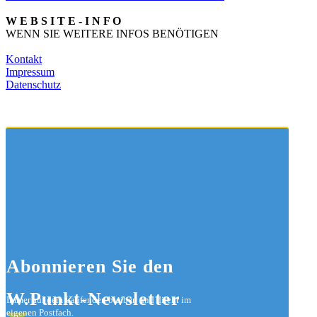
W E B S I T E - I N F O
WENN SIE WEITERE INFOS BENÖTIGEN
Kontakt
Impressum
Datenschutz
Abonnieren
Sie den
W.Punkt-Newsletter
Immer auf dem Laufenden bleiben und direkt im
eigenen Postfach.