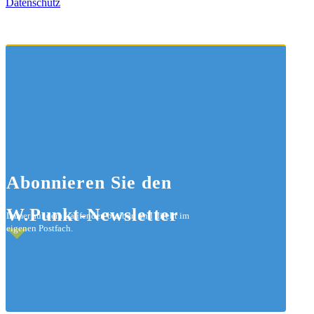
Datenschutz
Abonnieren
Sie den
W.Punkt-Newsletter
Immer auf dem Laufenden bleiben und direkt im
eigenen Postfach.