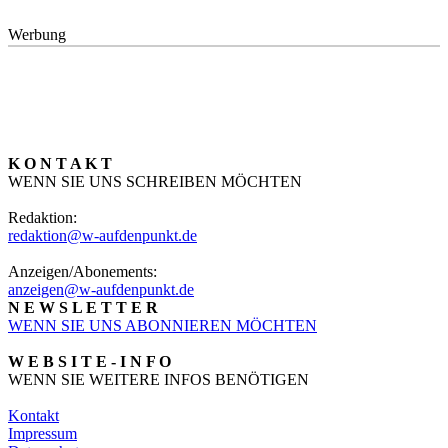
Werbung
K O N T A K T
WENN SIE UNS SCHREIBEN MÖCHTEN
Redaktion:
redaktion@w-aufdenpunkt.de
Anzeigen/Abonements:
anzeigen@w-aufdenpunkt.de
N E W S L E T T E R
WENN SIE UNS ABONNIEREN MÖCHTEN
W E B S I T E - I N F O
WENN SIE WEITERE INFOS BENÖTIGEN
Kontakt
Impressum