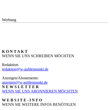
Werbung
K O N T A K T
WENN SIE UNS SCHREIBEN MÖCHTEN
Redaktion:
redaktion@w-aufdenpunkt.de
Anzeigen/Abonements:
anzeigen@w-aufdenpunkt.de
N E W S L E T T E R
WENN SIE UNS ABONNIEREN MÖCHTEN
W E B S I T E - I N F O
WENN SIE WEITERE INFOS BENÖTIGEN