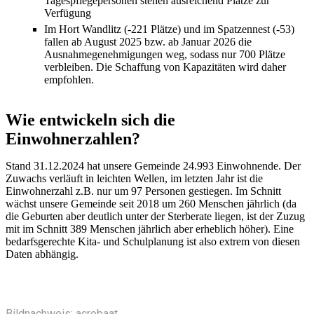
Tagespflegepersonen stehen ausreichend Plätze zur
Verfügung
Im Hort Wandlitz (-221 Plätze) und im Spatzennest (-53)
fallen ab August 2025 bzw. ab Januar 2026 die
Ausnahmegenehmigungen weg, sodass nur 700 Plätze
verbleiben. Die Schaffung von Kapazitäten wird daher
empfohlen.
Wie entwickeln sich die
Einwohnerzahlen?
Stand 31.12.2024 hat unsere Gemeinde 24.993 Einwohnende. Der
Zuwachs verläuft in leichten Wellen, im letzten Jahr ist die
Einwohnerzahl z.B. nur um 97 Personen gestiegen. Im Schnitt
wächst unsere Gemeinde seit 2018 um 260 Menschen jährlich (da
die Geburten aber deutlich unter der Sterberate liegen, ist der Zuzug
mit im Schnitt 389 Menschen jährlich aber erheblich höher). Eine
bedarfsgerechte Kita- und Schulplanung ist also extrem von diesen
Daten abhängig.
Bildnachweis: acrobaat