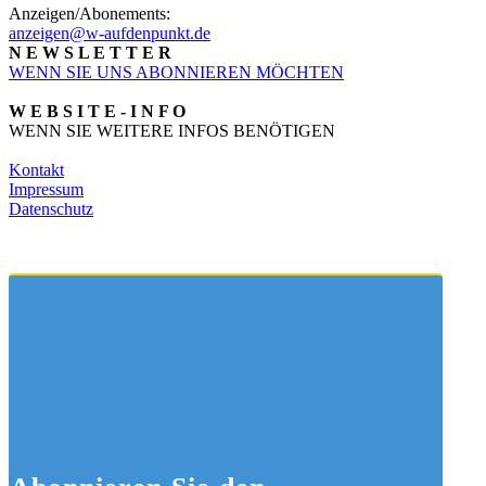
Anzeigen/Abonements:
anzeigen@w-aufdenpunkt.de
N E W S L E T T E R
WENN SIE UNS ABONNIEREN MÖCHTEN
W E B S I T E - I N F O
WENN SIE WEITERE INFOS BENÖTIGEN
Kontakt
Impressum
Datenschutz