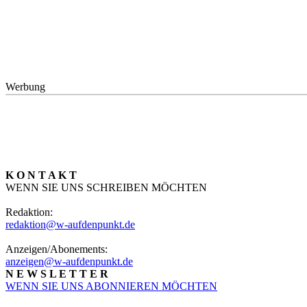
Werbung
K O N T A K T
WENN SIE UNS SCHREIBEN MÖCHTEN
Redaktion:
redaktion@w-aufdenpunkt.de
Anzeigen/Abonements:
anzeigen@w-aufdenpunkt.de
N E W S L E T T E R
WENN SIE UNS ABONNIEREN MÖCHTEN