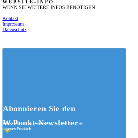
W E B S I T E - I N F O
WENN SIE WEITERE INFOS BENÖTIGEN
Kontakt
Impressum
Datenschutz
Abonnieren
Sie den
W.Punkt-Newsletter
Immer auf dem Laufenden bleiben und direkt im
eigenen Postfach.