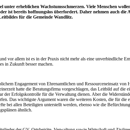
l unter erheblichen Wachstumsschmerzen. Viele Menschen wollen i
tt oder ist bereits hoffnungslos überfordert. Daher nehmen auch 
itbildes für die Gemeinde Wandlitz.
b und vor allem ist es in der Praxis nicht mehr als eine unverbindliche
 es in Zukunft besser machen.
lichem Engagement von Ehrenamtlichen und Ressourceneinsatz von Haup
. Seinerzeit hatte die Beratungsfirma vorgeschlagen, das Leitbild auf di
gar der Erfolgskontrolle für die Verwaltung dienen. Aber die Widerstä
n. Das wichtigste Argument waren die weiteren Kosten, die für die ex
e bei allen Beteiligten unterstellt werden, ebenso wie die Befürchtun
gsplänen ähnlich.
tglieder der GV, Ortsbeiräte, Verwaltung sowie Wirtschaft und Zivilgese