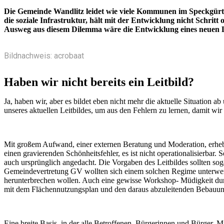
Die Gemeinde Wandlitz leidet wie viele Kommunen im Speckgürte
die soziale Infrastruktur, hält mit der Entwicklung nicht Schri
Ausweg aus diesem Dilemma wäre die Entwicklung eines neuen Le
Bildnachweis: acrobaat
Haben wir nicht bereits ein Leitbild?
Ja, haben wir, aber es bildet eben nicht mehr die aktuelle Situation a
unseres aktuellen Leitbildes, um aus den Fehlern zu lernen, damit wir
Mit großem Aufwand, einer externen Beratung und Moderation, erheb
einen gravierenden Schönheitsfehler, es ist nicht operationalisierbar
auch ursprünglich angedacht. Die Vorgaben des Leitbildes sollten so
Gemeindevertretung GV wollten sich einem solchen Regime unterwerfe
herunterbrechen wollen. Auch eine gewisse Workshop- Müdigkeit durft
mit dem Flächennutzungsplan und den daraus abzuleitenden Bebauun
Eine breite Basis, in der alle Betroffenen, Bürgerinnen und Bürger, Mi