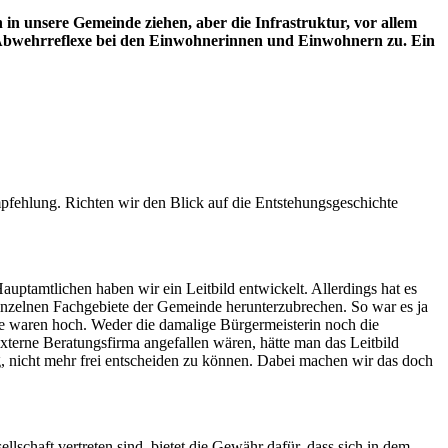
n unsere Gemeinde ziehen, aber die Infrastruktur, vor allem
die Abwehrreflexe bei den Einwohnerinnen und Einwohnern zu. Ein
 Empfehlung. Richten wir den Blick auf die Entstehungsgeschichte
tamtlichen haben wir ein Leitbild entwickelt. Allerdings hat es
e einzelnen Fachgebiete der Gemeinde herunterzubrechen. So war es ja
nde waren hoch. Weder die damalige Bürgermeisterin noch die
terne Beratungsfirma angefallen wären, hätte man das Leitbild
g, nicht mehr frei entscheiden zu können. Dabei machen wir das doch
llschaft vertreten sind, bietet die Gewähr dafür, dass sich in dem