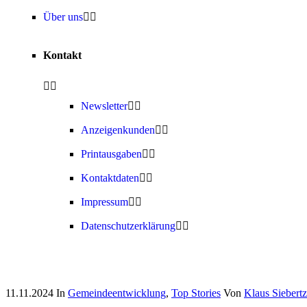
Über uns
Kontakt
Newsletter
Anzeigenkunden
Printausgaben
Kontaktdaten
Impressum
Datenschutzerklärung
11.11.2024
In
Gemeindeentwicklung
,
Top Stories
Von
Klaus Siebertz