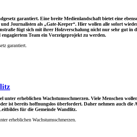
gesetz garantiert. Eine breite Medienlandschaft bietet eine ebens
d Journalisten als „Gate-Keeper“. Hier wollen alle sofort wieder K
enstraße fügt sich mit ihrer Holzverschalung nicht nur sehr gut in
 engagiertem Team ein Vorzeigeprojekt zu werden.
tz garantiert.
litz
l unter erheblichen Wachstumsschmerzen. Viele Menschen wollen i
tt oder ist bereits hoffnungslos überfordert. Daher nehmen auch 
itbildes für die Gemeinde Wandlitz.
unter erheblichen Wachstumsschmerzen.