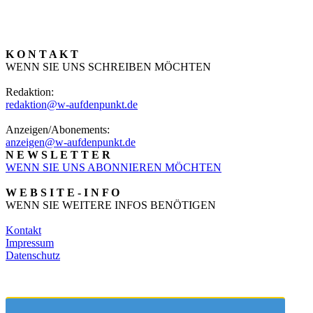
K O N T A K T
WENN SIE UNS SCHREIBEN MÖCHTEN
Redaktion:
redaktion@w-aufdenpunkt.de
Anzeigen/Abonements:
anzeigen@w-aufdenpunkt.de
N E W S L E T T E R
WENN SIE UNS ABONNIEREN MÖCHTEN
W E B S I T E - I N F O
WENN SIE WEITERE INFOS BENÖTIGEN
Kontakt
Impressum
Datenschutz